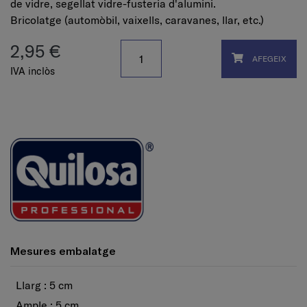
de vidre, segellat vidre-fusteria d'alumini.
Bricolatge (automòbil, vaixells, caravanes, llar, etc.)
2,95 €
AFEGEIX
IVA inclòs
Mesures embalatge
Llarg : 5 cm
Ample : 5 cm