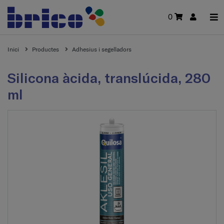
0
Inici
Productes
Adhesius i segelladors
Silicona àcida, translúcida, 280
ml