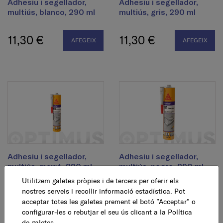
Adhesiu i segellador,
Adhesiu i segellador,
multiús, blanco, 290 ml
multiús, gris, 290 ml
11,30 €
11,30 €
AFEGEIX
AFEGEIX
Adhesiu i segellador,
Adhesiu i segellador,
multiús, marró, 290 ml
multiús, negre, 290 ml
Utilitzem galetes pròpies i de tercers per oferir els
nostres serveis i recollir informació estadística. Pot
11,30 €
11,30 €
AFEGEIX
AFEGEIX
acceptar totes les galetes prement el botó ”Acceptar” o
configurar-les o rebutjar el seu ús clicant a la
Política
de galetes