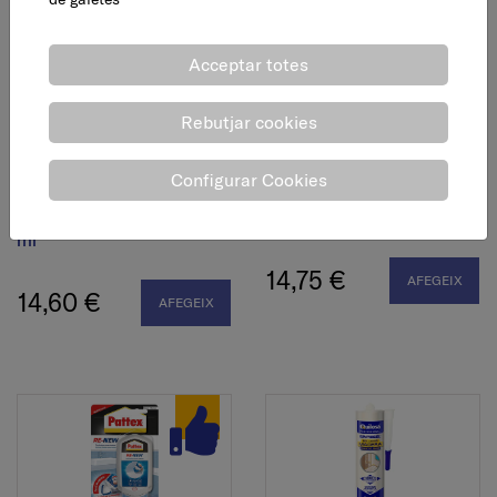
Acceptar totes
Rebutjar cookies
Configurar Cookies
Adhesiu i segellador,
Eliminador silicona, 100
multiús, transparent, 290
ml
ml
14,75 €
AFEGEIX
14,60 €
AFEGEIX