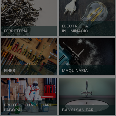
ELECTRICITAT I
FERRETERIA
IL·LUMINACIÓ
EINES
MAQUINÀRIA
PROTECCIÓ I VESTUARI
LABORAL
BANY I SANITARI