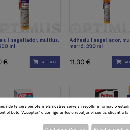
iu i segellador, multiús,
Adhesiu i segellador, mul
 290 ml
marró, 290 ml
0 €
11,30 €
AFEGEIX
AF
es i de tercers per oferir els nostres serveis i recollir informació estad
ent el botó ”Acceptar” o configurar-les o rebutjar el seu ús clicant a la
Configurar Cookies
Rebutjar cookies