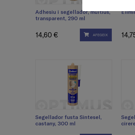
Adhesiu i segellador, multiús,
Elimi
transparent, 290 ml
14,60 €
14,7
AFEGEIX
Segellador fusta Sintesel,
Segel
castany, 300 ml
cirer