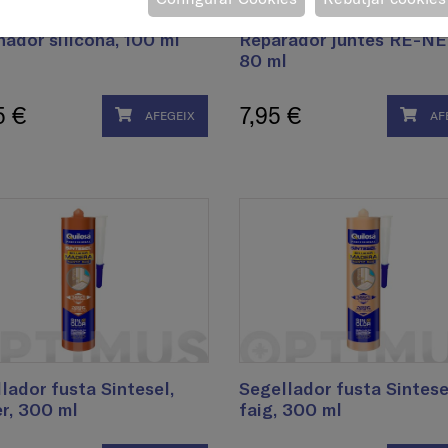
nador silicona, 100 ml
Reparador juntes RE-NE
80 ml
5 €
7,95 €
AFEGEIX
AF
lador fusta Sintesel,
Segellador fusta Sintese
er, 300 ml
faig, 300 ml