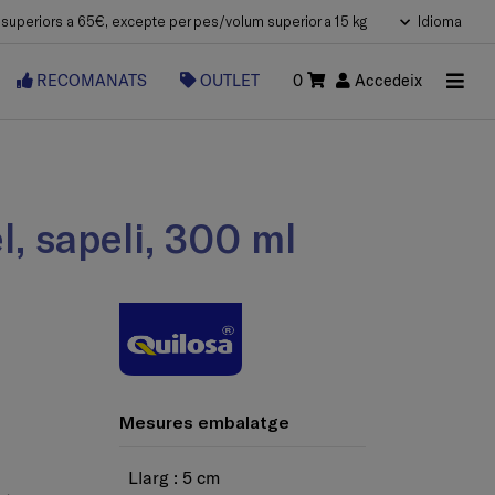
uperiors a 65€, excepte per pes/volum superior a 15 kg
Idioma
RECOMANATS
OUTLET
0
Accedeix
el, sapeli, 300 ml
Mesures embalatge
a
Llarg : 5 cm