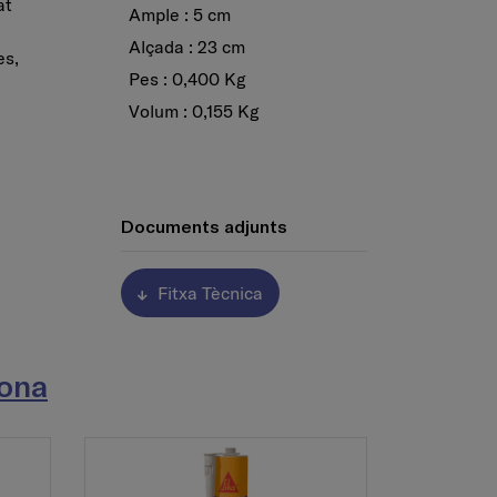
at
Ample : 5 cm
Alçada : 23 cm
es,
Pes : 0,400 Kg
Volum : 0,155 Kg
Documents adjunts
Fitxa Tècnica
cona