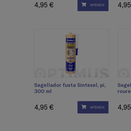
4,95 €
4,95
AFEGEIX
Segellador fusta Sintesel, pi,
Segel
300 ml
roure
4,95 €
4,95
AFEGEIX