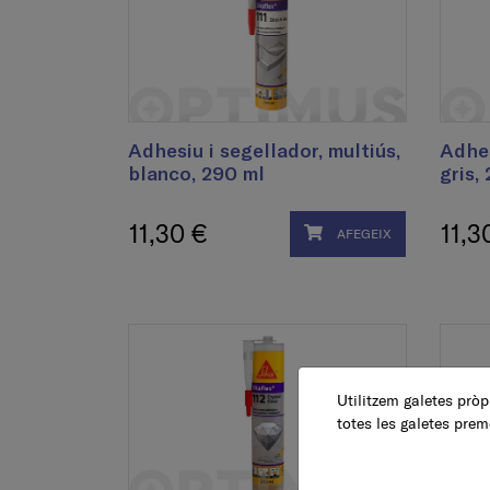
Adhesiu i segellador, multiús,
Adhes
blanco, 290 ml
gris,
11,30 €
11,3
AFEGEIX
Utilitzem galetes pròpi
totes les galetes prem