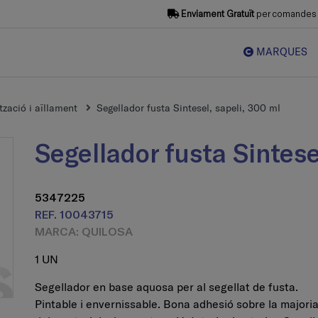
Enviament Gratuït
per comandes s
MARQUES
zació i aïllament
Segellador fusta Sintesel, sapeli, 300 ml
Segellador fusta Sintes
5347225
REF. 10043715
MARCA: QUILOSA
1 UN
Segellador en base aquosa per al segellat de fusta.
Pintable i envernissable. Bona adhesió sobre la majori