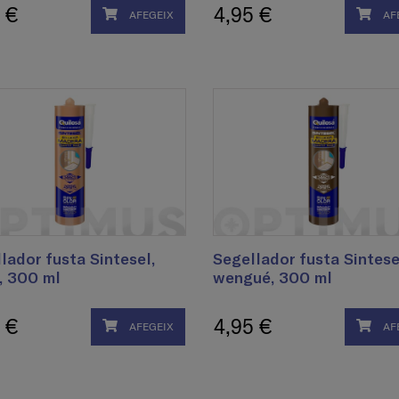
 €
4,95 €
AFEGEIX
AF
lador fusta Sintesel,
Segellador fusta Sintese
, 300 ml
wengué, 300 ml
 €
4,95 €
AFEGEIX
AF