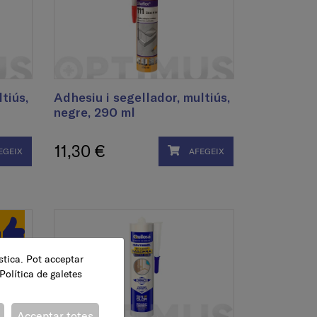
tiús,
Adhesiu i segellador, multiús,
negre, 290 ml
11,30 €
EGEIX
AFEGEIX
ística. Pot acceptar
Política de galetes
Acceptar totes