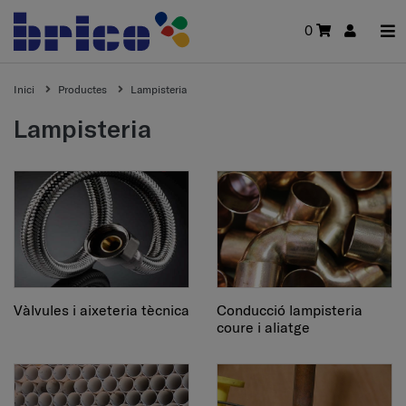
0
Inici
Productes
Lampisteria
Lampisteria
Vàlvules i aixeteria tècnica
Conducció lampisteria
coure i aliatge