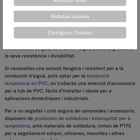
gran varietat de muntures, vàlvules de retenció, recanvis
i accessori d'aixeteria tècnica. Productes essencials per
Rebutjar cookies
garantir un control segur i eficient del cabal.
Configurar Cookies
També oferim
conducció lampisteria coure i aliatge
, amb
tubs i accessoris de coure i aliatge, materials ideals per a
instal·lacions de gas, calefacció i aigua potable, gràcies a
la seva resistència i durabilitat.
Si necessites una solució lleugera i resistent per a la
conducció d’aigua, pots optar per la
conducció
lampisteria en PVC
, on trobaràs una selecció d’accessoris
per a tub de PVC, fàcils d’instal·lar i ideals per a
aplicacions domèstiques i industrials.
Per a un segellat i unió segura de canonades i accessoris,
disposem de
productes de soldadura i estanquitat per a
lampisteria
, amb materials de soldadura, cintes de PTFE
per a segellament estanc, silicones, massilles i altres