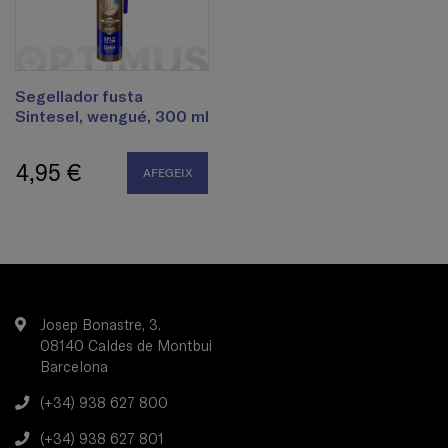
Segellador fusta
Sintesel, wengué, 300 ml
4,95 €
AFEGEIX
Josep Bonastre, 3.
08140 Caldes de Montbui
Barcelona
(+34) 938 627 800
(+34) 938 627 801