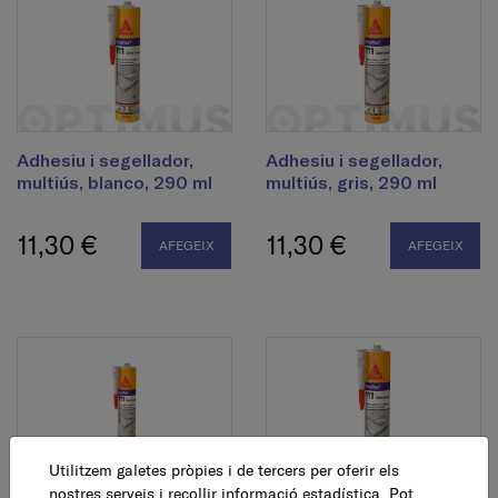
Adhesiu i segellador,
Adhesiu i segellador,
multiús, blanco, 290 ml
multiús, gris, 290 ml
11,30 €
11,30 €
AFEGEIX
AFEGEIX
Utilitzem galetes pròpies i de tercers per oferir els
nostres serveis i recollir informació estadística. Pot