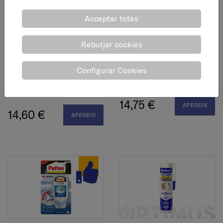
Acceptar totes
Rebutjar cookies
Adhesiu i segellador,
Eliminador silicona, 100
Configurar Cookies
multiús, transparent, 290
ml
ml
14,75 €
AFEGEIX
14,60 €
AFEGEIX