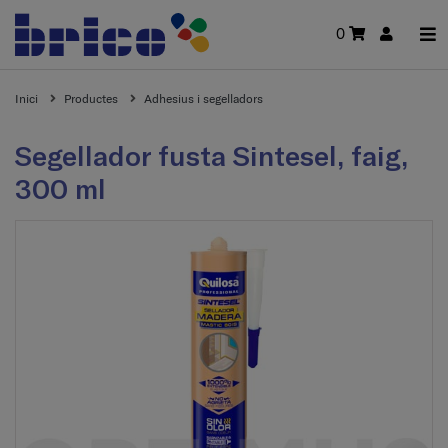
0
Inici
Productes
Adhesius i segelladors
Segellador fusta Sintesel, faig,
300 ml