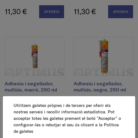
11,30 €
11,30 €
AFEGEIX
AFEGEIX
Adhesiu i segellador,
Adhesiu i segellador,
multiús, marró, 290 ml
multiús, negre, 290 ml
Utilitzem galetes pròpies i de tercers per oferir els
11,30 €
11,30 €
AFEGEIX
AFEGEIX
nostres serveis i recollir informació estadística. Pot
acceptar totes les galetes prement el botó ”Acceptar” o
configurar-les o rebutjar el seu ús clicant a la
Política
de galetes