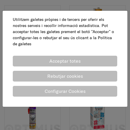
Utilitzem galetes pròpies i de tercers per oferir els
nostres serveis i recollir informació estadística. Pot
acceptar totes les galetes prement el botó ”Acceptar” o
configurar-les o rebutjar el seu ús clicant a la
Política
de galetes
Adhesiu i segellador,
Adhesiu i segellador,
multiús, marró, 290 ml
multiús, negre, 290 ml
Acceptar totes
11,30 €
11,30 €
AFEGEIX
AFEGEIX
Rebutjar cookies
Configurar Cookies