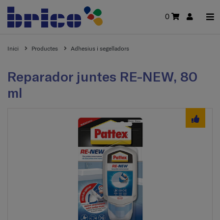
0
Inici
Productes
Adhesius i segelladors
Reparador juntes RE-NEW, 80
ml