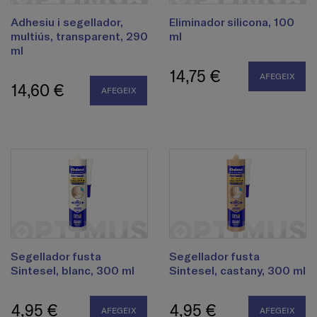
Adhesiu i segellador,
Eliminador silicona, 100
multiús, transparent, 290
ml
ml
14,75 €
AFEGEIX
14,60 €
AFEGEIX
Segellador fusta
Segellador fusta
Sintesel, blanc, 300 ml
Sintesel, castany, 300 ml
4,95 €
4,95 €
AFEGEIX
AFEGEIX