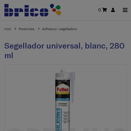
0
Inici
Productes
Adhesius i segelladors
Segellador universal, blanc, 280
ml