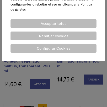
11,30 €
11,30 €
configurar-les o rebutjar el seu ús clicant a la
Política
AFEGEIX
AFEGEIX
de galetes
Acceptar totes
Rebutjar cookies
Configurar Cookies
Adhesiu i segellador,
Eliminador silicona, 100
multiús, transparent, 290
ml
ml
14,75 €
AFEGEIX
14,60 €
AFEGEIX