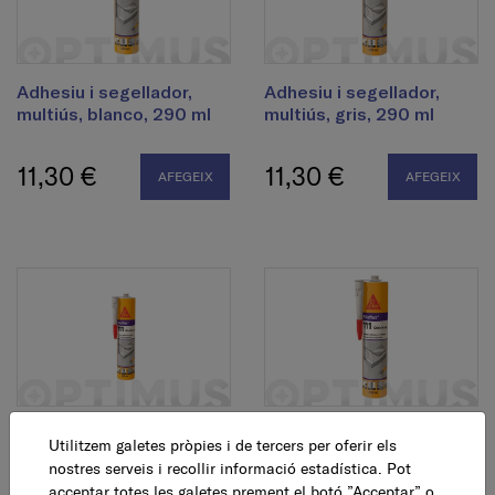
Adhesiu i segellador,
Adhesiu i segellador,
multiús, blanco, 290 ml
multiús, gris, 290 ml
11,30 €
11,30 €
AFEGEIX
AFEGEIX
Adhesiu i segellador,
Adhesiu i segellador,
Utilitzem galetes pròpies i de tercers per oferir els
multiús, marró, 290 ml
multiús, negre, 290 ml
nostres serveis i recollir informació estadística. Pot
acceptar totes les galetes prement el botó ”Acceptar” o