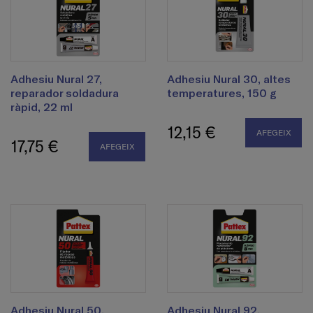
Adhesiu Nural 27,
Adhesiu Nural 30, altes
reparador soldadura
temperatures, 150 g
ràpid, 22 ml
12,15 €
AFEGEIX
17,75 €
AFEGEIX
Adhesiu Nural 50,
Adhesiu Nural 92,