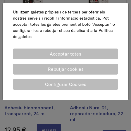
Utilitzem galetes pròpies i de tercers per oferir els
Adhesiu bicomponent
Adhesiu bicomponent
nostres serveis i recollir informació estadística. Pot
ràpid, 15 + 15 ml
ràpid, 5 + 5 ml
acceptar totes les galetes prement el botó ”Acceptar” o
configurar-les o rebutjar el seu ús clicant a la
Política
de galetes
12,30 €
7,45 €
AFEGEIX
AFEGEIX
Acceptar totes
Rebutjar cookies
Configurar Cookies
Adhesiu bicomponent,
Adhesiu Nural 21,
transparent, 24 ml
reparador soldadura, 22
ml
12,95 €
AFEGEIX