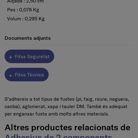
Alçada : 2,50 cm
Pes : 0,078 Kg
Volum : 0,295 Kg
Documents adjunts
Fitxa Seguretat
Fitxa Tècnica
S'adhereix a tot tipus de fustes (pi, faig, roure, noguera,
caoba), aglomerat, xapa i tauler DM. També és adequat
per enganxar fusta amb molts altres materials.
Altres productes relacionats de
Adhesius de 2 components