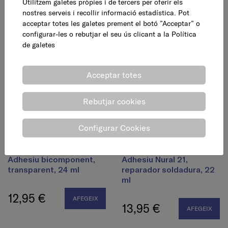
Adhesiu bicomponent
Adhesiu bicomponent
Utilitzem galetes pròpies i de tercers per oferir els
ràpid, 15 + 15 ml
ràpid, 5 + 5 ml
nostres serveis i recollir informació estadística. Pot
acceptar totes les galetes prement el botó ”Acceptar” o
configurar-les o rebutjar el seu ús clicant a la
Política
12,30 €
7,45 €
AFEGEIX
AFEGEIX
de galetes
Acceptar totes
Rebutjar cookies
Configurar Cookies
Adhesiu bicomponent,
Adhesiu Nural 21,
transparent, 24 ml
reparador soldadura, 22
ml
12,95 €
AFEGEIX
13,95 €
AFEGEIX