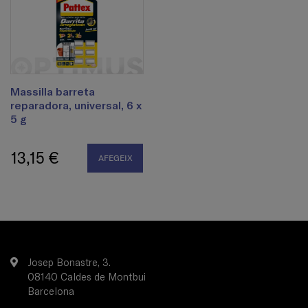
Massilla barreta
reparadora, universal, 6 x
5 g
13,15 €
AFEGEIX
Josep Bonastre, 3.
08140 Caldes de Montbui
Barcelona