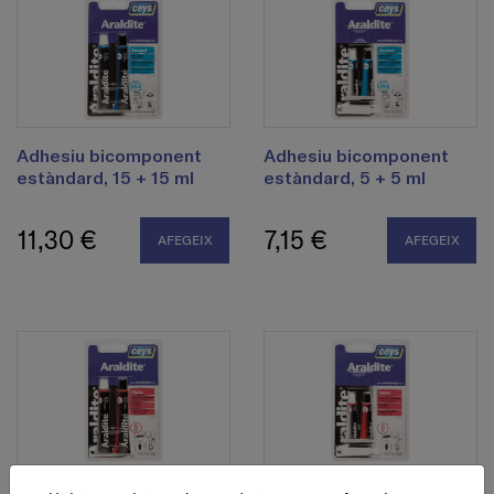
Adhesiu bicomponent
Adhesiu bicomponent
estàndard, 15 + 15 ml
estàndard, 5 + 5 ml
11,30 €
7,15 €
AFEGEIX
AFEGEIX