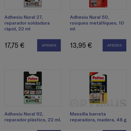
Adhesiu Nural 27,
Adhesiu Nural 50,
reparador soldadura
rosques metàl·liques, 10
ràpid, 22 ml
ml
17,75 €
13,95 €
AFEGEIX
AFEGEIX
Adhesiu Nural 92,
Massilla barreta
reparador plàstics, 22 ml.
reparadora, madera, 48 g