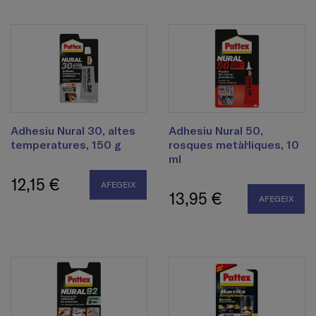
Adhesiu Nural 30, altes
Adhesiu Nural 50,
temperatures, 150 g
rosques metàl·liques, 10
ml
12,15 €
AFEGEIX
13,95 €
AFEGEIX