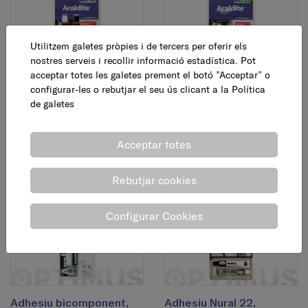
Utilitzem galetes pròpies i de tercers per oferir els
nostres serveis i recollir informació estadística. Pot
acceptar totes les galetes prement el botó ”Acceptar” o
Adhesiu bicomponent
Adhesiu bicomponent
configurar-les o rebutjar el seu ús clicant a la
Política
ràpid, 15 + 15 ml
ràpid, 5 + 5 ml
de galetes
12,30 €
7,45 €
AFEGEIX
AFEGEIX
Acceptar totes
Rebutjar cookies
Configurar Cookies
Adhesiu bicomponent,
Adhesiu Nural 22,