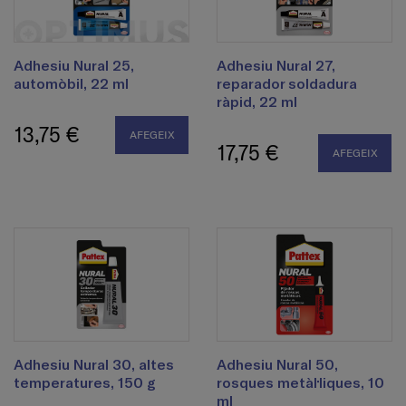
Adhesiu Nural 25,
Adhesiu Nural 27,
automòbil, 22 ml
reparador soldadura
ràpid, 22 ml
13,75 €
AFEGEIX
17,75 €
AFEGEIX
Adhesiu Nural 30, altes
Adhesiu Nural 50,
temperatures, 150 g
rosques metàl·liques, 10
ml