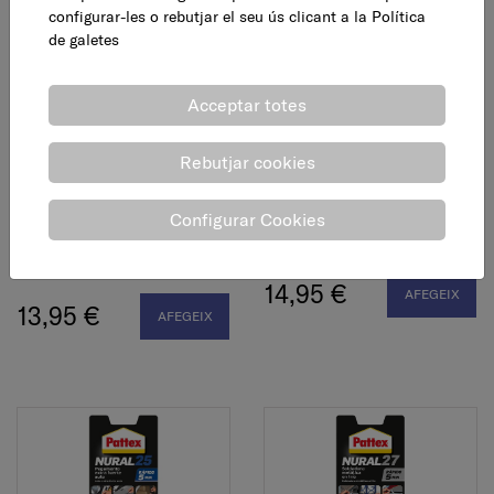
configurar-les o rebutjar el seu ús clicant a la
Política
de galetes
Acceptar totes
Rebutjar cookies
Adhesiu Nural 21,
Adhesiu Nural 22,
Configurar Cookies
reparador soldadura, 22
material obra, 22 ml
ml
14,95 €
AFEGEIX
13,95 €
AFEGEIX