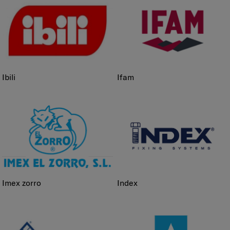
ibili
ifam
imex zorro
index