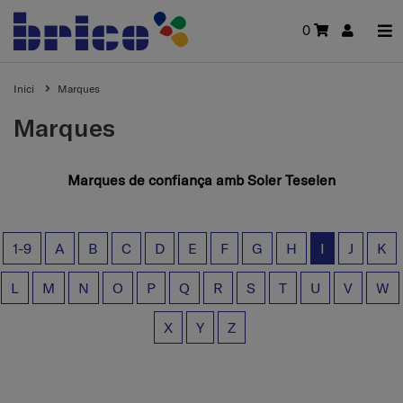
0
Inici
Marques
Marques
Marques de confiança amb Soler Teselen
1-9
A
B
C
D
E
F
G
H
I
J
K
L
M
N
O
P
Q
R
S
T
U
V
W
X
Y
Z