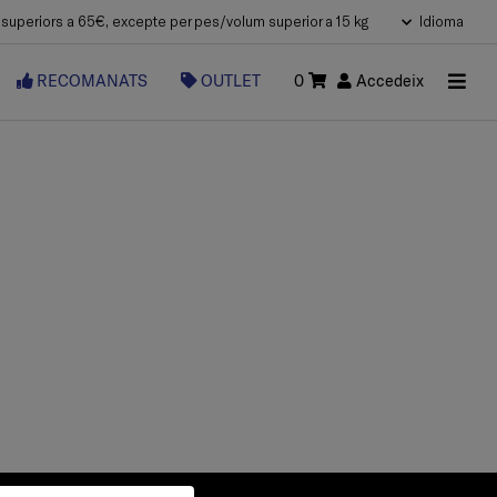
uperiors a 65€, excepte per pes/volum superior a 15 kg
Idioma
RECOMANATS
OUTLET
0
Accedeix