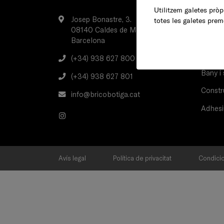
Utilitzem galetes pròpi
Josep Bonastre, 3.
Jardí
totes les galetes prem
08140 Caldes de Montbui
Decorac
Barcelona
Eines
(+34) 938 627 800
Bany i 
(+34) 938 627 801
Constru
info@bricobotiga.cat
Adhesi
Avís legal
Política de privacitat
Condicio