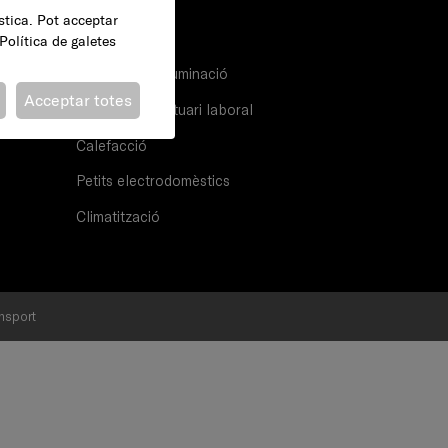
ística. Pot acceptar
Drogueria
Política de galetes
Electricitat i il·luminació
Acceptar totes
Protecció i vestuari laboral
Calefacció
Petits electrodomèstics
Climatització
nsport