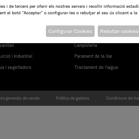
es i de tercers per oferir els nostres serveis i recollir informació estad
Pintura i vernissos
ent el botó ”Acceptar” o configurar-les o rebutjar el seu ús clicant a la
ió i ordre de la llar
Ferreteria
Configurar Cookies
Rebutjar cookies
Maquinària
sanitari
Lampisteria
cció i industrial
Parament de la llar
us i segelladors
Tractament de l'aigua
ns generals de venda
Política de galetes
Condicions de tra