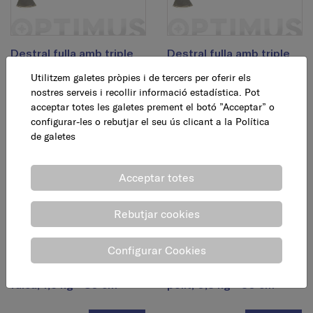
Destral fulla amb triple
Destral fulla amb triple
falca, 1 kg - 60 cm
falca, 1,25 kg - 70 cm
Utilitzem galetes pròpies i de tercers per oferir els
nostres serveis i recollir informació estadística. Pot
24,95 €
26,95 €
acceptar totes les galetes prement el botó ”Acceptar” o
AFEGEIX
AFEGEIX
configurar-les o rebutjar el seu ús clicant a la
Política
de galetes
Acceptar totes
Rebutjar cookies
Configurar Cookies
Destral fulla amb triple
Destral mànec de freixe
falca, 1,6 kg - 80 cm
polit, 0,3 kg - 30 cm