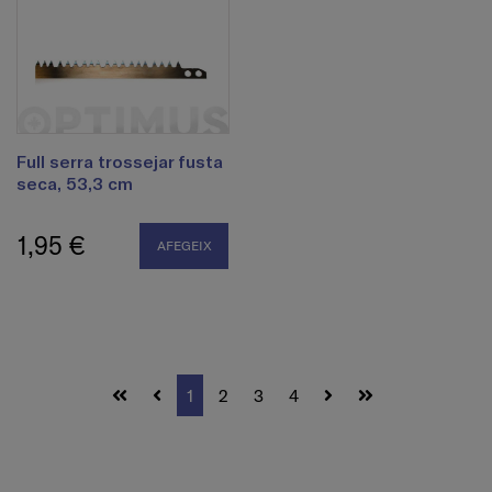
Full serra trossejar fusta
seca, 53,3 cm
1,95 €
AFEGEIX
1
2
3
4