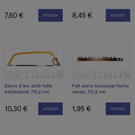
7,60 €
8,45 €
AFEGEIX
AFEGEIX
Serra d'arc amb fulla
Full serra trossejar fusta
estàndard, 76,2 cm
verda, 53,3 cm
10,30 €
1,95 €
AFEGEIX
AFEGEIX