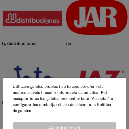
j.j. distribuciones
jar
Utilitzem galetes pròpies i de tercers per oferir els
nostres serveis i recollir informació estadística. Pot
acceptar totes les galetes prement el botó ”Acceptar” o
jata
jaz
configurar-les o rebutjar el seu ús clicant a la
Política
de galetes
Acceptar totes