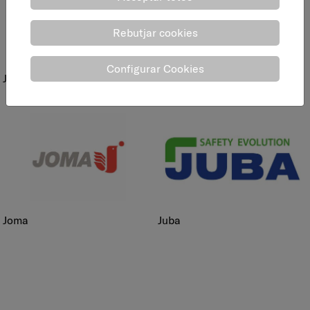
Rebutjar cookies
Configurar Cookies
jimten
jofel
joma
juba