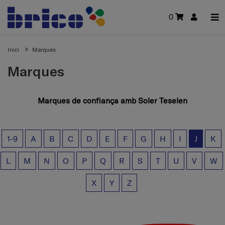
0
Inici
Marques
Marques
Marques de confiança amb Soler Teselen
1-9
A
B
C
D
E
F
G
H
I
J
K
L
M
N
O
P
Q
R
S
T
U
V
W
X
Y
Z