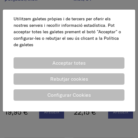
27,60 €
17,95 €
AFEGEIX
AFEGEIX
Utilitzem galetes pròpies i de tercers per oferir els
nostres serveis i recollir informació estadística. Pot
acceptar totes les galetes prement el botó ”Acceptar” o
configurar-les o rebutjar el seu ús clicant a la
Política
de galetes
Acceptar totes
Rebutjar cookies
Mirall de peu Assisi,
Mirall mural telescòpic,
augment 3x
augment 3x
Configurar Cookies
19,95 €
22,15 €
AFEGEIX
AFEGEIX