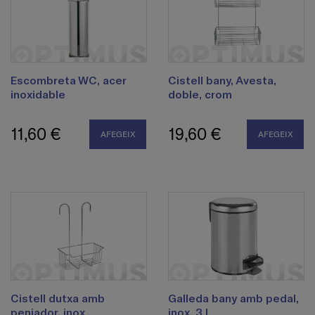
Escombreta WC, acer
Cistell bany, Avesta,
inoxidable
doble, crom
11,60 €
19,60 €
AFEGEIX
AFEGEIX
Cistell dutxa amb
Galleda bany amb pedal,
penjador, inox
inox, 3 l