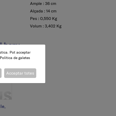
Ample : 36 cm
Alçada : 14 cm
Pes : 0,550 Kg
Volum : 3,402 Kg
el bany
ística. Pot acceptar
Política de galetes
Acceptar totes
le,