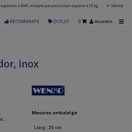
uperiors a 65€, excepte per pes/volum superior a 15 kg
Idioma
RECOMANATS
OUTLET
0
Accedeix
dor, inox
Mesures embalatge
t.
Llarg : 25 cm