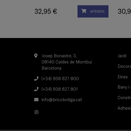
32,95 €
30,9
AFEGEIX
Josep Bonastre, 3.
Jardí
08140 Caldes de Montbui
Decorac
Barcelona
Eines
(+34) 938 627 800
Bany i 
(+34) 938 627 801
Constru
info@bricobotiga.cat
Adhesi