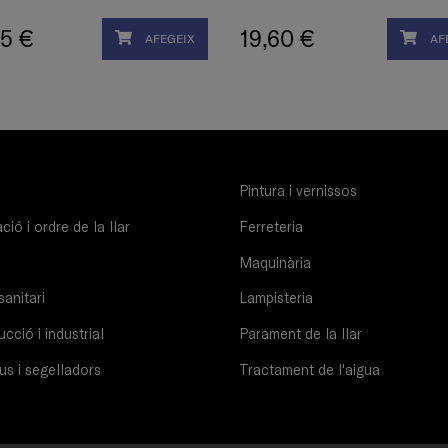
5 €
19,60 €
AFEGEIX
AF
Pintura i vernissos
ió i ordre de la llar
Ferreteria
Maquinària
sanitari
Lampisteria
cció i industrial
Parament de la llar
us i segelladors
Tractament de l'aigua