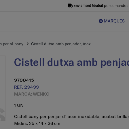
Enviament Gratuït
per comandes s
MARQUES
s per al bany
Cistell dutxa amb penjador, inox
Cistell dutxa amb penja
9700415
REF. 23499
MARCA: WENKO
1 UN
Cistell bany per penjar d´acer inoxidable, acabat brillan
Mides: 25 x 14 x 36 cm