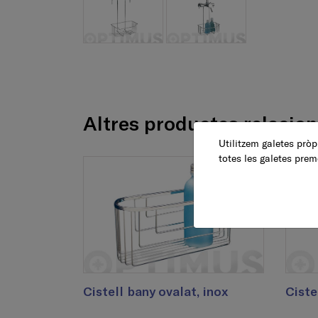
Altres productes relacio
Utilitzem galetes pròpi
totes les galetes prem
Cistell bany ovalat, inox
Ciste