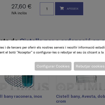
27,60 €
AFEGEIX
IVA inclòs
nats de
Cistells per a ordenació en 
es i de tercers per oferir els nostres serveis i recollir informació estad
ent el botó ”Acceptar” o configurar-les o rebutjar el seu ús clicant a la
Configurar Cookies
Rebutjar cookies
ll bany raconera, inox
Cistell bany, Avesta, dob
crom