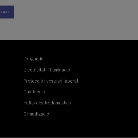
EGEIX
Drogueria
Electricitat i il·luminació
Protecció i vestuari laboral
Calefacció
Petits electrodomèstics
Climatització