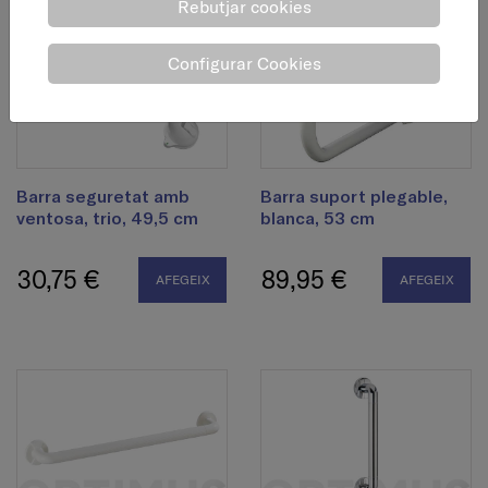
Rebutjar cookies
Configurar Cookies
Barra seguretat amb
Barra suport plegable,
ventosa, trio, 49,5 cm
blanca, 53 cm
30,75 €
89,95 €
AFEGEIX
AFEGEIX