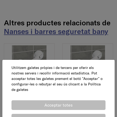
Altres productes relacionats de
Nanses i barres seguretat bany
Utilitzem galetes pròpies i de tercers per oferir els
nostres serveis i recollir informació estadística. Pot
acceptar totes les galetes prement el botó ”Acceptar” o
Barra seguretat amb
Barra seguretat amb
configurar-les o rebutjar el seu ús clicant a la
Política
ventosa, 29 cm
ventosa, 42 cm
de galetes
18,95 €
23,30 €
AFEGEIX
AFEGEIX
Acceptar totes