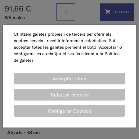
91,66 €
AFEGEIX
IVA inclòs
Utilitzem galetes pròpies i de tercers per oferir els
nostres serveis i recollir informació estadística. Pot
acceptar totes les galetes prement el botó ”Acceptar” o
configurar-les o rebutjar el seu ús clicant a la
Política
de galetes
Acceptar totes
Rebutjar cookies
Mesures embalatge
Configurar Cookies
Llarg : 14 cm
Ample : 33,50 cm
Alçada : 58 cm