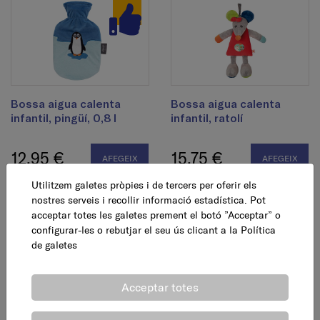
Bossa aigua calenta
Bossa aigua calenta
infantil, pingüí, 0,8 l
infantil, ratolí
12,95 €
15,75 €
AFEGEIX
AFEGEIX
Utilitzem galetes pròpies i de tercers per oferir els
nostres serveis i recollir informació estadística. Pot
acceptar totes les galetes prement el botó ”Acceptar” o
configurar-les o rebutjar el seu ús clicant a la
Política
de galetes
Acceptar totes