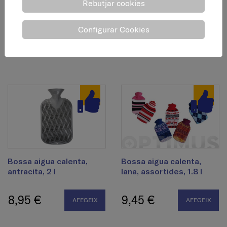
Rebutjar cookies
Bossa aigua calenta
Bossa aigua calenta
polar, taronja/blau, 2 l
soft, rosa, 2 l
Configurar Cookies
15,45 €
18,30 €
AFEGEIX
AFEGEIX
Bossa aigua calenta,
Bossa aigua calenta,
antracita, 2 l
lana, assortides, 1.8 l
8,95 €
9,45 €
AFEGEIX
AFEGEIX