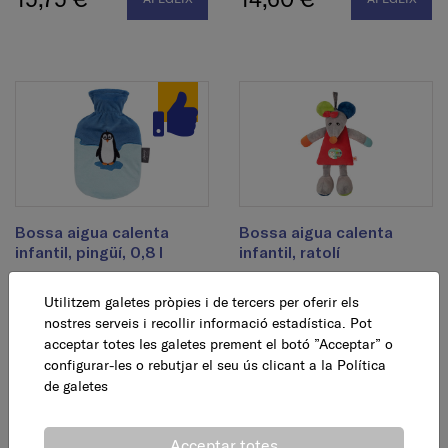
Bossa aigua calenta
Bossa aigua calenta
infantil, pingüí, 0,8 l
infantil, ratolí
Utilitzem galetes pròpies i de tercers per oferir els
12,95 €
15,75 €
AFEGEIX
AFEGEIX
nostres serveis i recollir informació estadística. Pot
acceptar totes les galetes prement el botó ”Acceptar” o
configurar-les o rebutjar el seu ús clicant a la
Política
de galetes
Acceptar totes