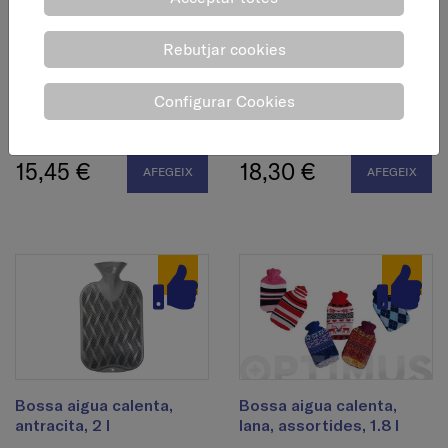
Rebutjar cookies
Bossa aigua calenta
Bossa aigua calenta
Configurar Cookies
polar, taronja/blau, 2 l
soft, rosa, 2 l
15,45 €
18,30 €
AFEGEIX
AFEGEIX
Bossa aigua calenta,
Bossa aigua calenta,
antracita, 2 l
lana, assortides, 1.8 l