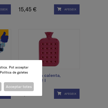
15,45 €
EGEIX
AFEGEIX
ística. Pot acceptar
Política de galetes
a,
Bossa aigua calenta,
magenta, 1,2 l
Acceptar totes
15,39 €
EGEIX
AFEGEIX