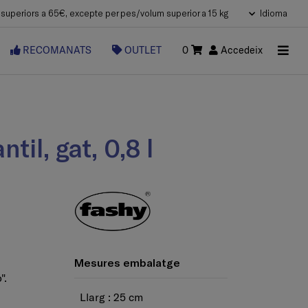
uperiors a 65€, excepte per pes/volum superior a 15 kg
Idioma
RECOMANATS
OUTLET
0
Accedeix
til, gat, 0,8 l
Mesures embalatge
".
Llarg : 25 cm