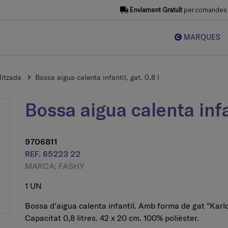
Enviament Gratuït
per comandes s
MARQUES
litzada
Bossa aigua calenta infantil, gat, 0,8 l
Bossa aigua calenta infan
9706811
REF. 65223 22
MARCA: FASHY
1 UN
Bossa d'aigua calenta infantil. Amb forma de gat "Karlo
Capacitat 0,8 litres. 42 x 20 cm. 100% polièster.