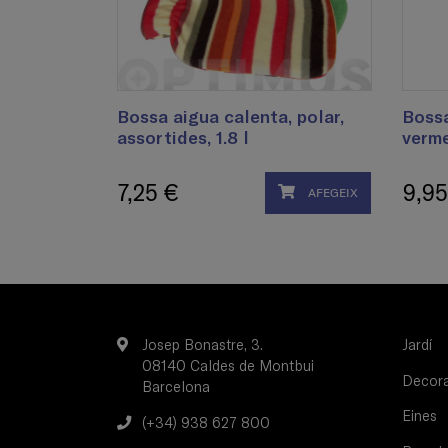
Bossa aigua calenta, polar,
Bossa
assortides, 1.8 l
verme
7,25 €
9,95
AFEGEIX
Josep Bonastre, 3.
Jardí
08140 Caldes de Montbui
Decorac
Barcelona
Eines
(+34) 938 627 800