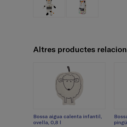
Altres productes relacio
Bossa aigua calenta infantil,
Bossa
ovella, 0,8 l
pingüí