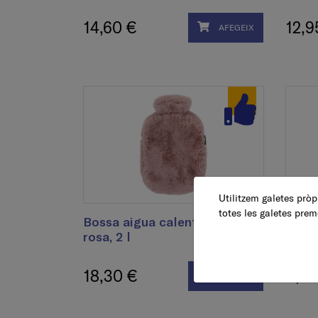
14,60 €
12,9
AFEGEIX
Utilitzem galetes pròpi
totes les galetes prem
Bossa aigua calenta soft,
Bossa
rosa, 2 l
antra
18,30 €
8,95
AFEGEIX