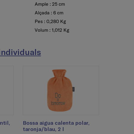
Ample : 25 cm
Alçada : 6 cm
Pes : 0,280 Kg
Volum : 1,012 Kg
individuals
til,
Bossa aigua calenta polar,
taronja/blau, 2 l