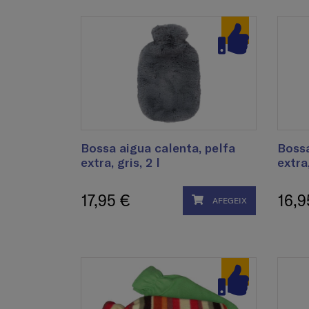
Bossa aigua calenta, pelfa
Bossa
extra, gris, 2 l
extra,
17,95 €
16,9
AFEGEIX