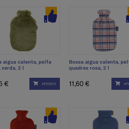
 aigua calenta, pelfa
Bossa aigua calenta, pel
 verda, 2 l
quadres rosa, 2 l
5 €
11,60 €
AFEGEIX
AF