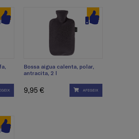
fa,
Bossa aigua calenta, polar,
antracita, 2 l
9,95 €
EGEIX
AFEGEIX