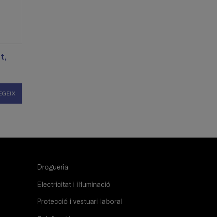
t,
EGEIX
Drogueria
Electricitat i il·luminació
Protecció i vestuari laboral