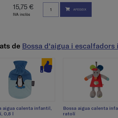
15,75 €
AFEGEIX
IVA inclòs
nats de
Bossa d'aigua i escalfadors 
 aigua calenta infantil,
Bossa aigua calenta infan
, 0,8 l
ratolí