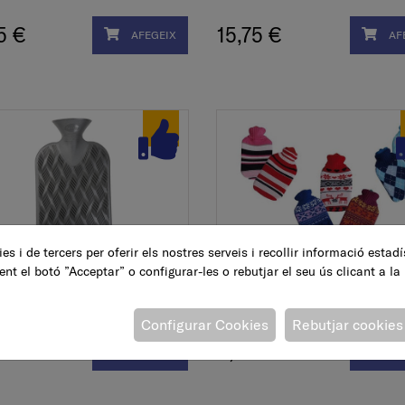
5 €
15,75 €
AFEGEIX
AF
es i de tercers per oferir els nostres serveis i recollir informació estad
ent el botó ”Acceptar” o configurar-les o rebutjar el seu ús clicant a la
 aigua calenta,
Bossa aigua calenta, lan
cita, 2 l
assortides, 1.8 l
Configurar Cookies
Rebutjar cookies
 €
9,45 €
AFEGEIX
AF