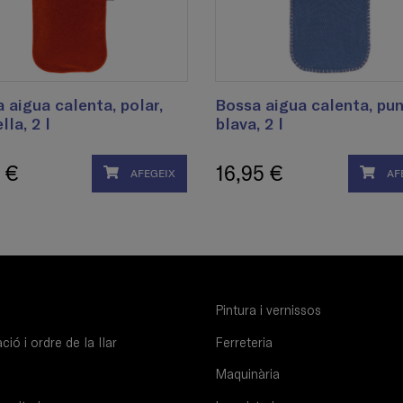
 aigua calenta, polar,
Bossa aigua calenta, pun
lla, 2 l
blava, 2 l
 €
16,95 €
AFEGEIX
AF
Pintura i vernissos
ió i ordre de la llar
Ferreteria
Maquinària