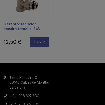
Detentor radiador
escaire femella, 3/8"
12,50 €
AFEGEIX
Josep Bonastre, 3.
08140 Caldes de Montbui
Barcelona
(+34) 938 627 800
(+34) 938 627 801