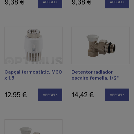
9,38 €
9,38 €
AFEGEIX
AFEGEIX
Capçal termostàtic, M30
Detentor radiador
x 1,5
escaire femella, 1/2"
12,95 €
14,42 €
AFEGEIX
AFEGEIX