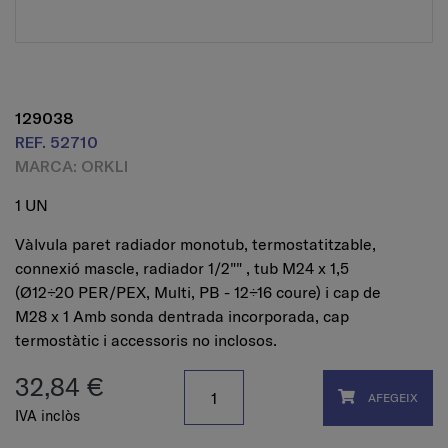
129038
REF. 52710
MARCA: ORKLI
1 UN
Vàlvula paret radiador monotub, termostatitzable,
connexió mascle, radiador 1/2"" , tub M24 x 1,5
(Ø12÷20 PER/PEX, Multi, PB - 12÷16 coure) i cap de
M28 x 1 Amb sonda dentrada incorporada, cap
termostàtic i accessoris no inclosos.
32,84 €
AFEGEIX
IVA inclòs