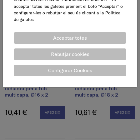
acceptar totes les galetes prement el botó ”Acceptar” o
6,16 €
6,16 €
AFEGEIX
AFEGEIX
configurar-les o rebutjar el seu ús clicant a la
Política
de galetes
Acceptar totes
Rebutjar cookies
Configurar Cookies
Accessori vàlvula
Accessori vàlvula
radiador per a tub
radiador per a tub
multicapa, Ø16 x 2
multicapa, Ø18 x 2
10,41 €
10,61 €
AFEGEIX
AFEGEIX