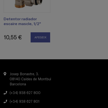
Detentor radiador
escaire mascle, 1/2"
10,55 €
AFEGEIX
Josep Bonastre, 3.
08140 Caldes de Montbui
Barcelona
(+34) 938 627 800
(+34) 938 627 801