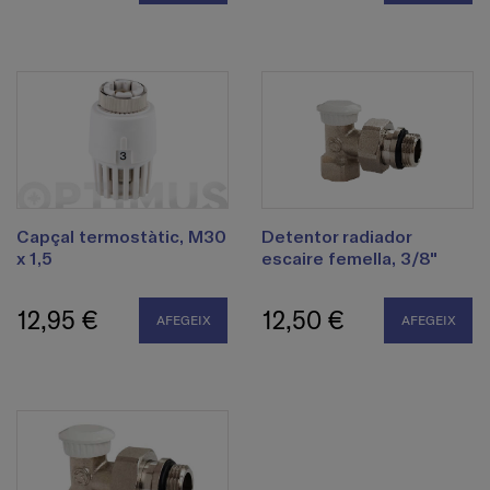
Capçal termostàtic, M30
Detentor radiador
x 1,5
escaire femella, 3/8"
12,95 €
12,50 €
AFEGEIX
AFEGEIX