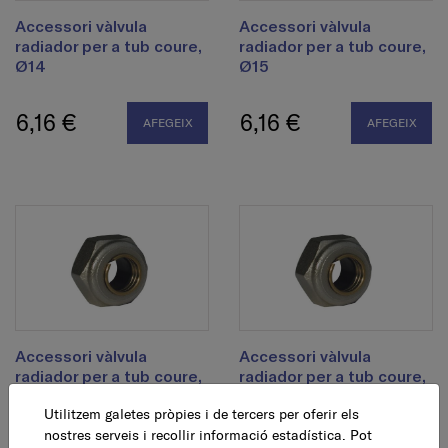
Accessori vàlvula
Accessori vàlvula
radiador per a tub coure,
radiador per a tub coure,
Ø14
Ø15
6,16 €
6,16 €
AFEGEIX
AFEGEIX
Accessori vàlvula
Accessori vàlvula
radiador per a tub coure,
radiador per a tub coure,
Ø16
Ø18
Utilitzem galetes pròpies i de tercers per oferir els
nostres serveis i recollir informació estadística. Pot