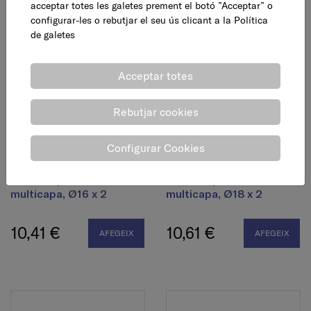
6,16 €
6,16 €
AFEGEIX
AFEGEIX
acceptar totes les galetes prement el botó ”Acceptar” o
configurar-les o rebutjar el seu ús clicant a la
Política
de galetes
Acceptar totes
Rebutjar cookies
Configurar Cookies
Accessori vàlvula
Accessori vàlvula
radiador per a tub
radiador per a tub
multicapa, Ø16 x 2
multicapa, Ø18 x 2
10,41 €
10,61 €
AFEGEIX
AFEGEIX