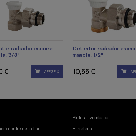
tor radiador escaire
Detentor radiador escai
la, 3/8"
mascle, 1/2"
0 €
10,55 €
AFEGEIX
AF
Pintura i vernissos
ió i ordre de la llar
Ferreteria