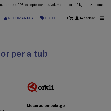
uperiors a 65€, excepte per pes/volum superior a 15 kg
Idioma
RECOMANATS
OUTLET
0
Accedeix
Mesures embalatge
M24