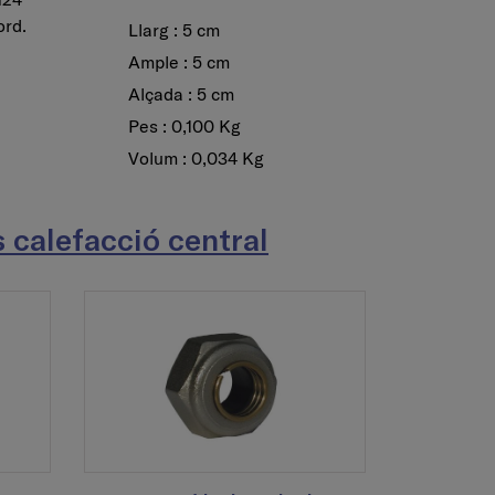
ord.
Llarg : 5 cm
Ample : 5 cm
Alçada : 5 cm
Pes : 0,100 Kg
Volum : 0,034 Kg
s calefacció central