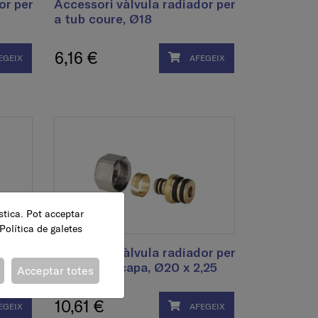
or per
Accessori vàlvula radiador per
a tub coure, Ø18
6,16 €
EGEIX
AFEGEIX
ística. Pot acceptar
Política de galetes
or per
Accessori vàlvula radiador per
a tub multicapa, Ø20 x 2,25
Acceptar totes
10,61 €
EGEIX
AFEGEIX