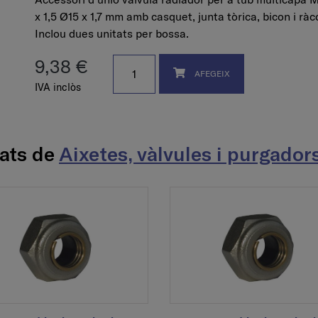
x 1,5 Ø15 x 1,7 mm amb casquet, junta tòrica, bicon i ràc
Inclou dues unitats per bossa.
9,38 €
AFEGEIX
IVA inclòs
nats de
Aixetes, vàlvules i purgador