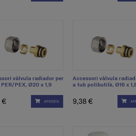
sori vàlvula radiador per
Accessori vàlvula radiad
 PER/PEX, Ø20 x 1,9
a tub polibutilè, Ø16 x 1,
 €
9,38 €
AFEGEIX
AF