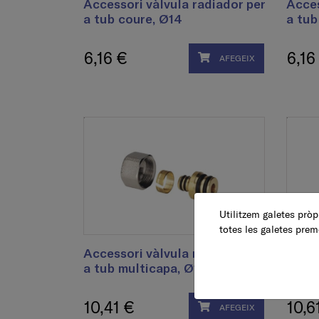
Accessori vàlvula radiador per
Acces
a tub coure, Ø14
a tub
6,16 €
6,16
AFEGEIX
Utilitzem galetes pròpi
totes les galetes prem
Accessori vàlvula radiador per
Acces
a tub multicapa, Ø16 x 2
a tub
10,41 €
10,6
AFEGEIX