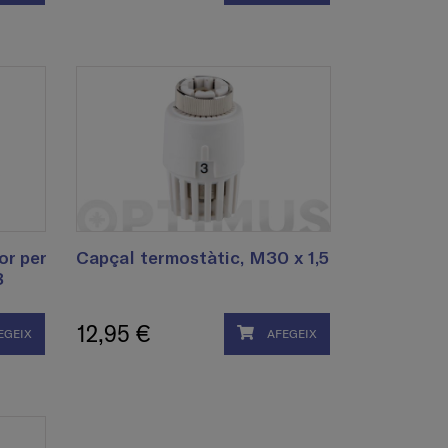
or per
Capçal termostàtic, M30 x 1,5
8
12,95 €
EGEIX
AFEGEIX