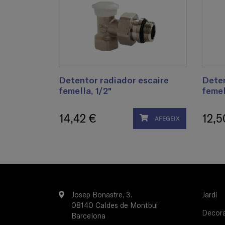
Detentor radiador escaire
Deten
femella, 1/2"
femel
14,42 €
12,5
AFEGEIX
Josep Bonastre, 3.
Jardí
08140 Caldes de Montbui
Decorac
Barcelona