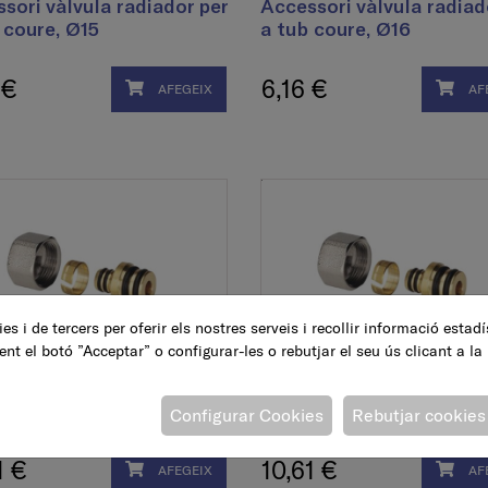
sori vàlvula radiador per
Accessori vàlvula radiad
 coure, Ø15
a tub coure, Ø16
 €
6,16 €
AFEGEIX
AF
es i de tercers per oferir els nostres serveis i recollir informació estad
ent el botó ”Acceptar” o configurar-les o rebutjar el seu ús clicant a la
sori vàlvula radiador per
Accessori vàlvula radiad
 multicapa, Ø18 x 2
a tub multicapa, Ø20 x 2
Configurar Cookies
Rebutjar cookies
1 €
10,61 €
AFEGEIX
AF