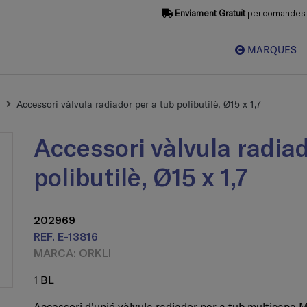
Enviament Gratuït
per comandes s
MARQUES
Accessori vàlvula radiador per a tub polibutilè, Ø15 x 1,7
Accessori vàlvula radiador per a tub
polibutilè, Ø15 x 1,7
202969
REF. E-13816
MARCA: ORKLI
1 BL
Accessori d'unió vàlvula radiador per a tub multicapa 