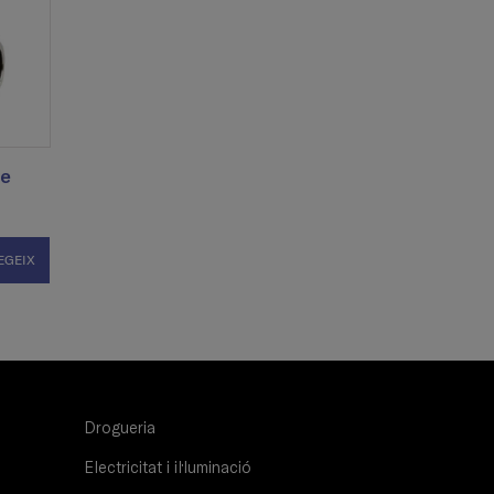
re
EGEIX
Drogueria
Electricitat i il·luminació