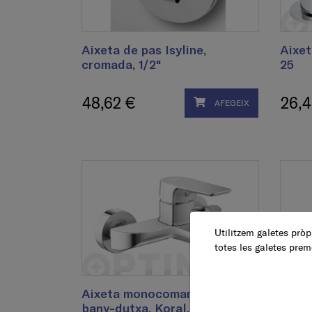
Aixeta de pas Isyline,
Aixet
cromada, 1/2"
25
48,62 €
26,4
AFEGEIX
Utilitzem galetes pròpi
totes les galetes prem
Aixeta monocomandament
Aixe
bany-dutxa, Koral, crom
bidet