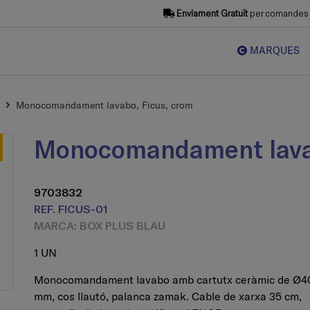
Enviament Gratuït
per comandes s
MARQUES
Monocomandament lavabo, Ficus, crom
Monocomandament lava
9703832
REF. FICUS-01
MARCA: BOX PLUS BLAU
1 UN
Monocomandament lavabo amb cartutx ceràmic de Ø4
mm, cos llautó, palanca zamak. Cable de xarxa 35 cm,