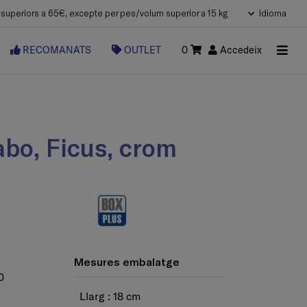
uperiors a 65€, excepte per pes/volum superior a 15 kg
Idioma
RECOMANATS
OUTLET
0
Accedeix
bo, Ficus, crom
Mesures embalatge
0
Llarg : 18 cm