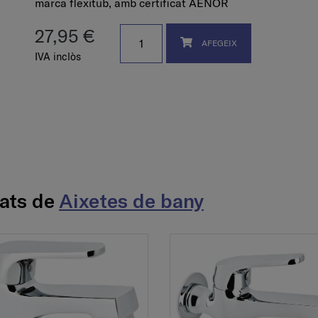
marca flexitub, amb certificat AENOR
27,95 €
AFEGEIX
IVA inclòs
nats de
Aixetes de bany