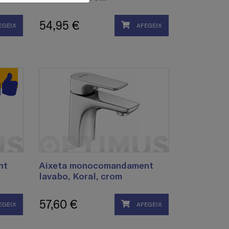
54,95 €
EGEIX
AFEGEIX
nt
Aixeta monocomandament
lavabo, Koral, crom
57,60 €
EGEIX
AFEGEIX