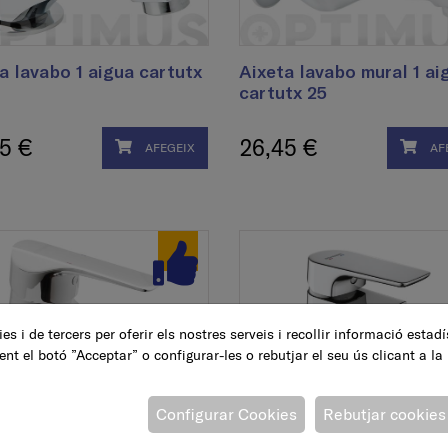
a lavabo 1 aigua cartutx
Aixeta lavabo mural 1 ai
cartutx 25
5 €
26,45 €
AFEGEIX
AF
es i de tercers per oferir els nostres serveis i recollir informació estad
ent el botó ”Acceptar” o configurar-les o rebutjar el seu ús clicant a la
Configurar Cookies
Rebutjar cookies
ta monocomandament
Aixeta monocomandame
, K8, crom
bidet, Koral, crom