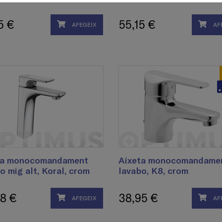
5 €
55,15 €
AFEGEIX
AF
ta monocomandament
Aixeta monocomandame
o mig alt, Koral, crom
lavabo, K8, crom
8 €
38,95 €
AFEGEIX
AF