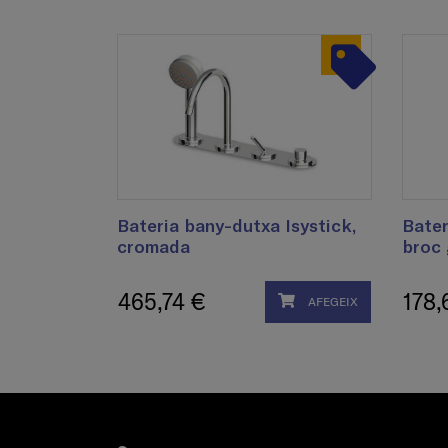
Bateria bany-dutxa Isystick,
Bater
cromada
broc 
465,74 €
178,
AFEGEIX