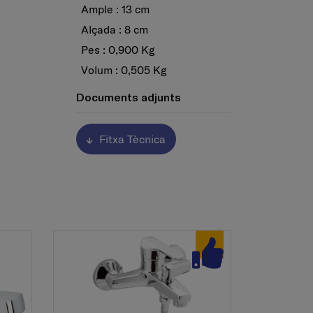
Ample : 13 cm
Alçada : 8 cm
Pes : 0,900 Kg
Volum : 0,505 Kg
Documents adjunts
Fitxa Tècnica