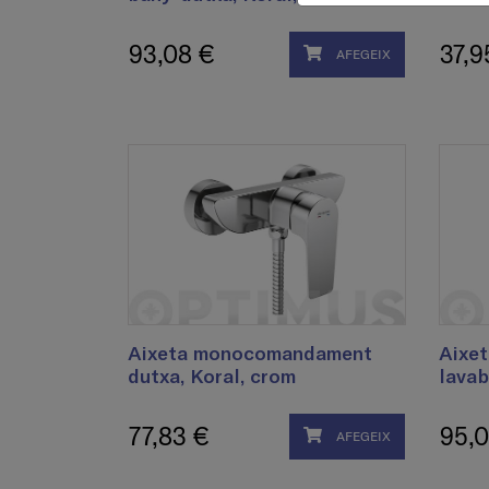
93,08 €
37,9
AFEGEIX
Aixeta monocomandament
Aixe
dutxa, Koral, crom
lavab
77,83 €
95,0
AFEGEIX