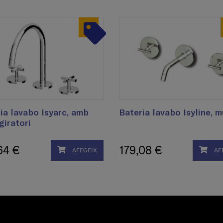
ia lavabo Isyarc, amb
Bateria lavabo Isyline, m
giratori
64 €
179,08 €
AFEGEIX
AF