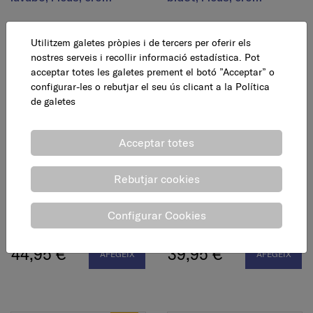
27,95 €
27,95 €
AFEGEIX
AFEGEIX
Utilitzem galetes pròpies i de tercers per oferir els
nostres serveis i recollir informació estadística. Pot
acceptar totes les galetes prement el botó ”Acceptar” o
configurar-les o rebutjar el seu ús clicant a la
Política
de galetes
Acceptar totes
Rebutjar cookies
Monocomandament
Monocomandament
bany-dutxa, Ficus, crom
dutxa, Ficus, crom
Configurar Cookies
44,95 €
39,95 €
AFEGEIX
AFEGEIX