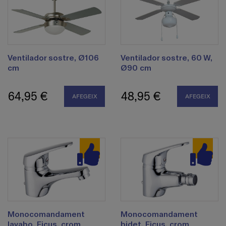
Ventilador sostre, Ø106
Ventilador sostre, 60 W,
cm
Ø90 cm
64,95 €
48,95 €
AFEGEIX
AFEGEIX
Monocomandament
Monocomandament
lavabo, Ficus, crom
bidet, Ficus, crom