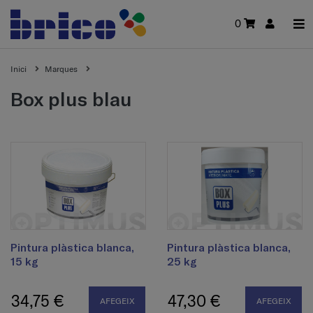
0
Inici
Marques
box plus blau
Pintura plàstica blanca,
Pintura plàstica blanca,
15 kg
25 kg
34,75 €
47,30 €
AFEGEIX
AFEGEIX