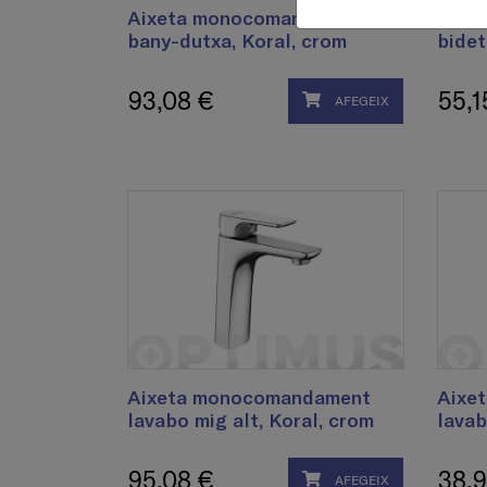
Aixeta monocomandament
Aixe
bany-dutxa, Koral, crom
bidet
93,08 €
55,1
AFEGEIX
Aixeta monocomandament
Aixe
lavabo mig alt, Koral, crom
lavab
95,08 €
38,9
AFEGEIX