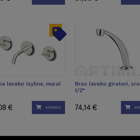
ia lavabo Isyline, mural
Broc lavabo giratori, cr
1/2"
08 €
74,14 €
AFEGEIX
AF