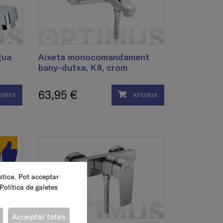
gua
Aixeta monocomandament
bany-dutxa, K8, crom
63,95 €
EGEIX
AFEGEIX
ística. Pot acceptar
Política de galetes
Acceptar totes