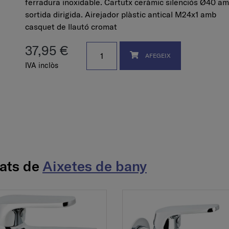
ferradura inoxidable. Cartutx ceràmic silenciós Ø40 a
sortida dirigida. Airejador plàstic antical M24x1 amb
casquet de llautó cromat
37,95 €
AFEGEIX
IVA inclòs
nats de
Aixetes de bany