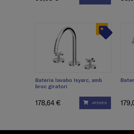
Bateria lavabo Isyarc, amb
Bater
broc giratori
178,64 €
179,
AFEGEIX