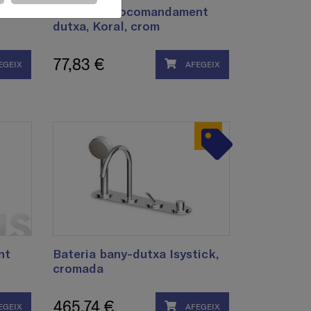
nt
Aixeta monocomandament
dutxa, Koral, crom
77,83 €
EGEIX
AFEGEIX
nt
Bateria bany-dutxa Isystick,
cromada
465,74 €
EGEIX
AFEGEIX