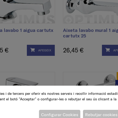
a lavabo 1 aigua cartutx
Aixeta lavabo mural 1 ai
cartutx 25
5 €
26,45 €
AFEGEIX
AF
es i de tercers per oferir els nostres serveis i recollir informació estad
ent el botó ”Acceptar” o configurar-les o rebutjar el seu ús clicant a la
Configurar Cookies
Rebutjar cookies