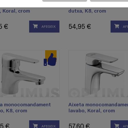
ta monocomandament
Aixeta monocomandame
, Koral, crom
dutxa, K8, crom
5 €
54,95 €
AFEGEIX
AF
ta monocomandament
Aixeta monocomandame
o, K8, crom
lavabo, Koral, crom
5 €
57,60 €
AFEGEIX
AF