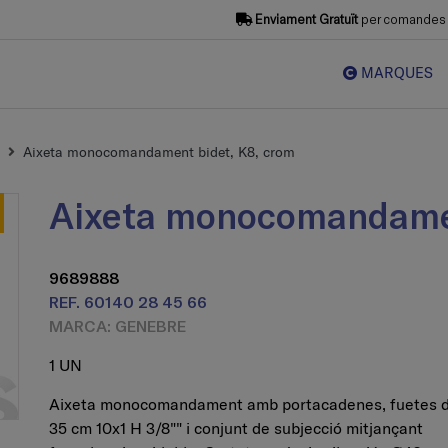
Enviament Gratuït
per comandes s
MARQUES
Aixeta monocomandament bidet, K8, crom
Aixeta monocomandame
9689888
REF. 60140 28 45 66
MARCA: GENEBRE
1 UN
Aixeta monocomandament amb portacadenes, fuetes 
35 cm 10x1 H 3/8"" i conjunt de subjecció mitjançant