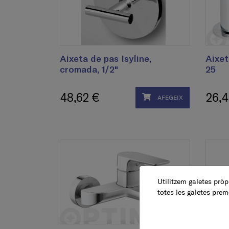
Aixeta de pas Isyline,
Aixet
cromada, 1/2"
25
48,62 €
26,4
AFEGEIX
Utilitzem galetes pròpi
totes les galetes prem