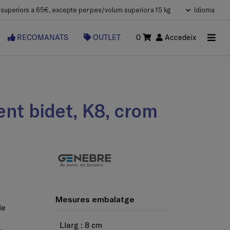
uperiors a 65€, excepte per pes/volum superior a 15 kg
Idioma
RECOMANATS
OUTLET
0
Accedeix
nt bidet, K8, crom
Mesures embalatge
de
Llarg : 8 cm