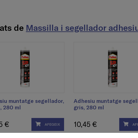
nats de
Massilla i segellador adhes
iu muntatge segellador,
Adhesiu muntatge segell
, 280 ml
gris, 280 ml
5 €
10,45 €
AFEGEIX
AF