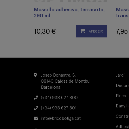
Massilla adhesiva, terracota,
Massi
290 ml
trans
10,30 €
7,95
AFEGEIX
Josep Bonastre, 3.
Jardí
08140 Caldes de Montbui
Decorac
Barcelona
Eines
(+34) 938 627 800
Bany i 
(+34) 938 627 801
Constru
info@bricobotiga.cat
Adhesi