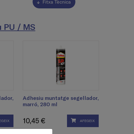
Fitxa Tècnica
iu PU / MS
ador,
Adhesiu muntatge segellador,
marró, 280 ml
10,45 €
EGEIX
AFEGEIX