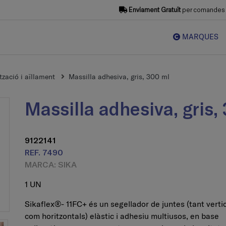
Enviament Gratuït
per comandes s
MARQUES
zació i aïllament
Massilla adhesiva, gris, 300 ml
Massilla adhesiva, gris
9122141
REF. 7490
MARCA: SIKA
1 UN
Sikaflex®- 11FC+ és un segellador de juntes (tant verti
com horitzontals) elàstic i adhesiu multiusos, en base