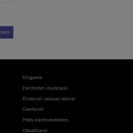
EGEIX
Drogueria
Electricitat i il·luminació
Protecció i vestuari laboral
Calefacció
Petits electrodomèstics
Climatització