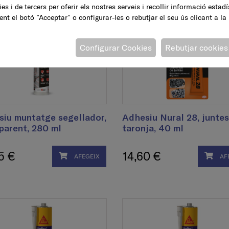
es i de tercers per oferir els nostres serveis i recollir informació estad
ent el botó ”Acceptar” o configurar-les o rebutjar el seu ús clicant a la
Configurar Cookies
Rebutjar cookies
iu muntatge segellador,
Adhesiu Nural 28, juntes
parent, 280 ml
taronja, 40 ml
5 €
14,60 €
AFEGEIX
AF