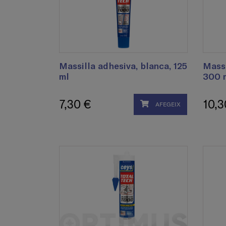
Massilla adhesiva, blanca, 125
Massi
ml
300 
7,30 €
10,3
AFEGEIX