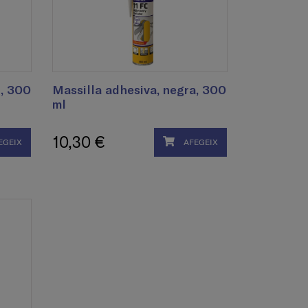
ó, 300
Massilla adhesiva, negra, 300
ml
10,30 €
EGEIX
AFEGEIX