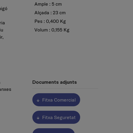
Ample : 5 cm
migó
Alçada : 23 cm
Pes : 0,400 Kg
ria
Volum : 0,155 Kg
iu
r,
a
Documents adjunts
lanxes
Fitxa Comercial
Fitxa Seguretat