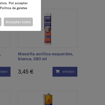
ística. Pot acceptar
Política de galetes
Acceptar totes
,
Massilla acrílica esquerdes,
blanca, 280 ml
3,45 €
EGEIX
AFEGEIX