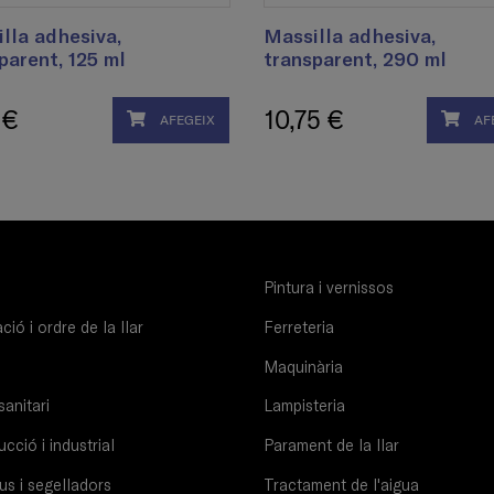
lla adhesiva,
Massilla adhesiva,
parent, 125 ml
transparent, 290 ml
 €
10,75 €
AFEGEIX
AF
Pintura i vernissos
ió i ordre de la llar
Ferreteria
Maquinària
sanitari
Lampisteria
cció i industrial
Parament de la llar
us i segelladors
Tractament de l'aigua