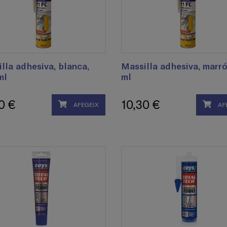
lla adhesiva, blanca,
Massilla adhesiva, marr
ml
ml
0 €
10,30 €
AFEGEIX
AF