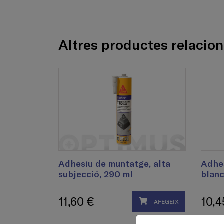
Altres productes relacio
Adhesiu de muntatge, alta
Adhes
subjecció, 290 ml
blanc
11,60 €
10,4
AFEGEIX