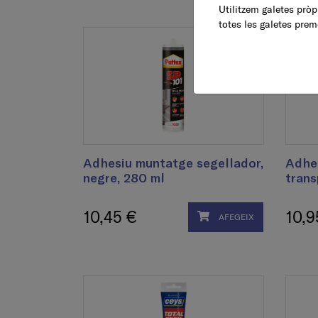
Utilitzem galetes pròpi
totes les galetes prem
Adhesiu muntatge segellador,
Adhes
negre, 280 ml
trans
10,45 €
10,9
AFEGEIX