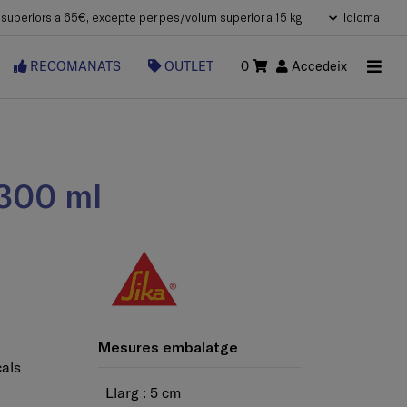
uperiors a 65€, excepte per pes/volum superior a 15 kg
Idioma
RECOMANATS
OUTLET
0
Accedeix
, 300 ml
Mesures embalatge
cals
Llarg : 5 cm