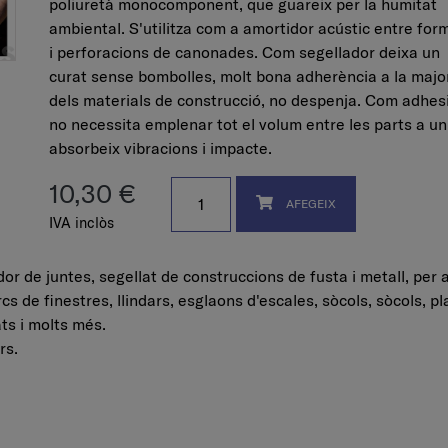
poliuretà monocomponent, que guareix per la humitat
ambiental. S'utilitza com a amortidor acústic entre for
i perforacions de canonades. Com segellador deixa un
curat sense bombolles, molt bona adherència a la majo
dels materials de construcció, no despenja. Com adhes
no necessita emplenar tot el volum entre les parts a uni
absorbeix vibracions i impacte.
10,30 €
AFEGEIX
IVA inclòs
or de juntes, segellat de construccions de fusta i metall, per 
s de finestres, llindars, esglaons d'escales, sòcols, sòcols, p
ts i molts més.
rs.