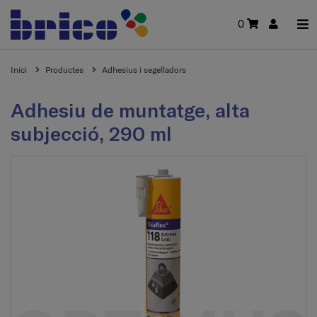
0
Inici
Productes
Adhesius i segelladors
Adhesiu de muntatge, alta
subjecció, 290 ml