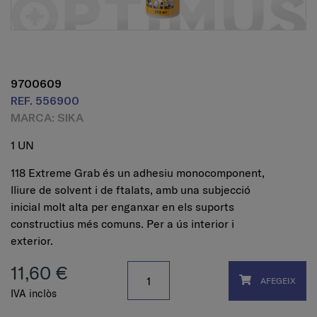
9700609
REF. 556900
MARCA: SIKA
1 UN
118 Extreme Grab és un adhesiu monocomponent,
lliure de solvent i de ftalats, amb una subjecció
inicial molt alta per enganxar en els suports
constructius més comuns. Per a ús interior i
exterior.
11,60 €
AFEGEIX
IVA inclòs