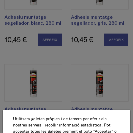
Adhesiu muntatge
Adhesiu muntatge
segellador, blanc, 280 ml
segellador, gris, 280 ml
10,45 €
10,45 €
AFEGEIX
AFEGEIX
Adhesiu muntatge
Adhesiu muntatge
segellador, marró, 280
segellador, negre, 280
Utilitzem galetes pròpies i de tercers per oferir els
ml
ml
nostres serveis i recollir informació estadística. Pot
acceptar totes les galetes prement el botó ”Acceptar” o