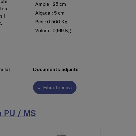
acte
Ample : 25 cm
ntes
Alçada : 5 cm
s i
Pes : 0,500 Kg
.
Volum : 0,169 Kg
ellat
Documents adjunts
Fitxa Tècnica
iu PU / MS