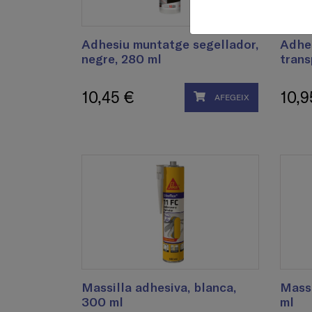
Adhesiu muntatge segellador,
Adhes
negre, 280 ml
trans
10,45 €
10,9
AFEGEIX
Massilla adhesiva, blanca,
Massi
300 ml
ml