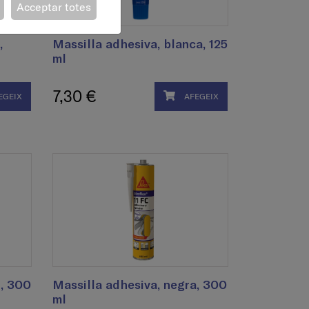
Acceptar totes
,
Massilla adhesiva, blanca, 125
ml
7,30 €
EGEIX
AFEGEIX
ó, 300
Massilla adhesiva, negra, 300
ml