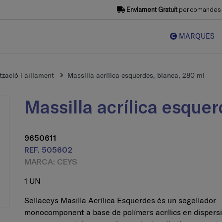
Enviament Gratuït
per comandes s
MARQUES
zació i aïllament
Massilla acrílica esquerdes, blanca, 280 ml
Massilla acrílica esque
9650611
REF. 505602
MARCA: CEYS
1 UN
Sellaceys Masilla Acrílica Esquerdes és un segellador
monocomponent a base de polímers acrílics en dispers