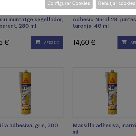
Configurar Cookies
Rebutjar cookies
iu muntatge segellador,
Adhesiu Nural 28, juntes
parent, 280 ml
taronja, 40 ml
5 €
14,60 €
AFEGEIX
AF
lla adhesiva, gris, 300
Massilla adhesiva, marr
ml