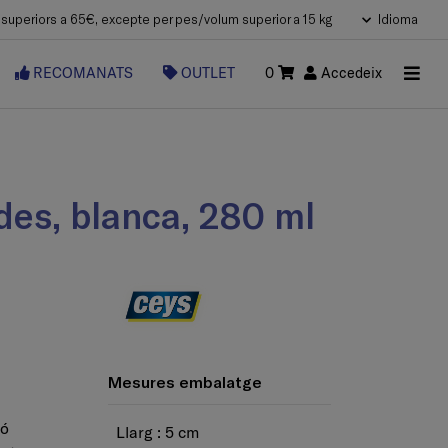
uperiors a 65€, excepte per pes/volum superior a 15 kg
Idioma
RECOMANATS
OUTLET
0
Accedeix
rdes, blanca, 280 ml
Mesures embalatge
ió
Llarg : 5 cm