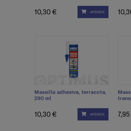
10,30 €
10,3
AFEGEIX
Massilla adhesiva, terracota,
Massi
290 ml
trans
10,30 €
7,95
AFEGEIX