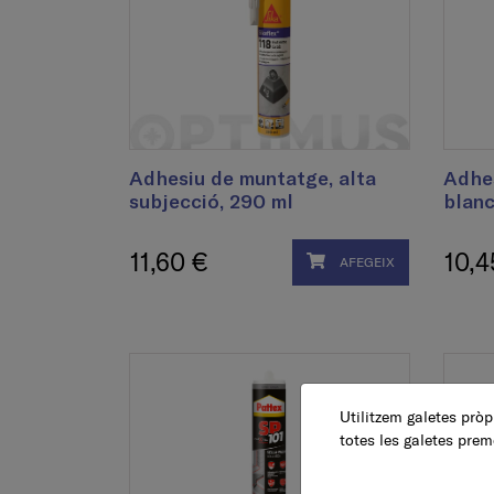
Adhesiu de muntatge, alta
Adhes
subjecció, 290 ml
blanc
11,60 €
10,4
AFEGEIX
Utilitzem galetes pròpi
totes les galetes prem