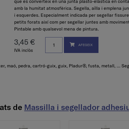
que es converteix en una junta plasto-elàstica en cont
amb la humitat atmosfèrica. Segella, aïlla i emplena ju
i esquerdes. Especialment indicada per segellar fissure
petits forats així com per segellar juntes amb moviment
Pintable amb qualsevol mena de pintura.
3,45 €
AFEGEIX
IVA inclòs
r, maó, pedra, cartró-guix, guix, Pladur®, fusta, metall, … Seg
nats de
Massilla i segellador adhes