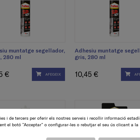
iu muntatge segellador,
Adhesiu muntatge segell
, 280 ml
gris, 280 ml
5 €
10,45 €
AFEGEIX
AF
es i de tercers per oferir els nostres serveis i recollir informació estad
ent el botó ”Acceptar” o configurar-les o rebutjar el seu ús clicant a la