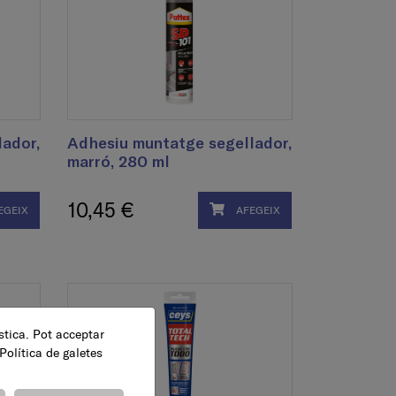
ador,
Adhesiu muntatge segellador,
marró, 280 ml
10,45 €
EGEIX
AFEGEIX
ística. Pot acceptar
Política de galetes