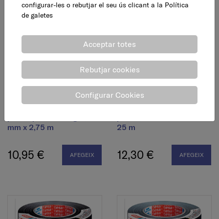
configurar-les o rebutjar el seu ús clicant a la
Política
de galetes
Acceptar totes
Rebutjar cookies
Configurar Cookies
Cinta americana extra
Cinta americana extra
power perfect negra, 38
power, blanca, 50 mm x
mm x 2,75 m
25 m
10,95 €
12,30 €
AFEGEIX
AFEGEIX