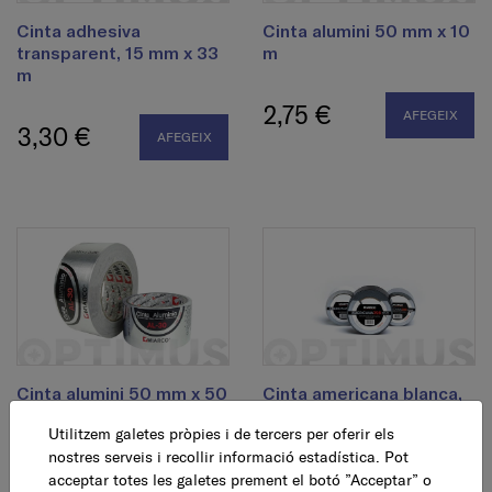
Cinta adhesiva
Cinta alumini 50 mm x 10
transparent, 15 mm x 33
m
m
2,75 €
AFEGEIX
3,30 €
AFEGEIX
Cinta alumini 50 mm x 50
Cinta americana blanca,
m
50 mm x 10 m
Utilitzem galetes pròpies i de tercers per oferir els
nostres serveis i recollir informació estadística. Pot
10,45 €
4,75 €
AFEGEIX
AFEGEIX
acceptar totes les galetes prement el botó ”Acceptar” o