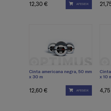
12,30 €
21,7
AFEGEIX
Cinta americana negra, 50 mm
Cinta
x 30 m
x 10 
12,60 €
4,75
AFEGEIX