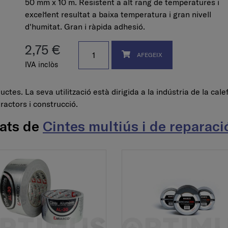
50 mm x 10 m. Resistent a alt rang de temperatures i
excel·lent resultat a baixa temperatura i gran nivell
d'humitat. Gran i ràpida adhesió.
2,75 €
AFEGEIX
IVA inclòs
ctes. La seva utilització està dirigida a la indústria de la cale
tractors i construcció.
nats de
Cintes multiús i de reparaci