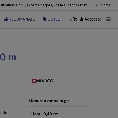
uperiors a 65€, excepte per pes/volum superior a 15 kg
Idioma
RECOMANATS
OUTLET
0
Accedeix
10 m
Mesures embalatge
le de
Llarg : 9,40 cm