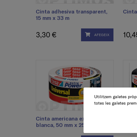
Cinta adhesiva transparent,
Cinta
15 mm x 33 m
3,30 €
10,4
AFEGEIX
Utilitzem galetes pròpi
totes les galetes prem
Cinta americana extra power,
Cinta
blanca, 50 mm x 25 m
negra