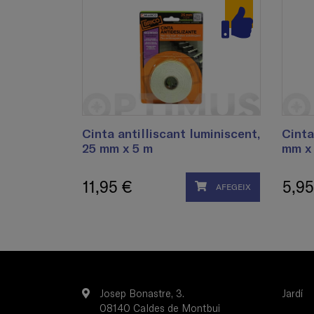
Cinta antilliscant luminiscent,
Cinta
25 mm x 5 m
mm x
11,95 €
5,95
AFEGEIX
Josep Bonastre, 3.
Jardí
08140 Caldes de Montbui