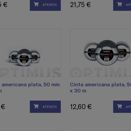
5 €
21,75 €
AFEGEIX
AF
 americana plata, 50 mm
Cinta americana plata, 
m
x 30 m
 €
12,60 €
AFEGEIX
AF