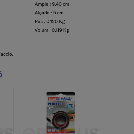
Ample : 9,40 cm
Alçada : 5 cm
Pes : 0,120 Kg
Volum : 0,119 Kg
facció,
ó