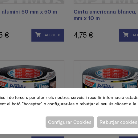
 alumini 50 mm x 50 m
Cinta americana blanca,
mm x 10 m
5 €
4,75 €
AFEGEIX
AF
es i de tercers per oferir els nostres serveis i recollir informació estad
ent el botó ”Acceptar” o configurar-les o rebutjar el seu ús clicant a la
 americana extra power,
Cinta americana extra p
Configurar Cookies
Rebutjar cookies
, 50 mm x 50 m
plata, 50 mm x 50 m