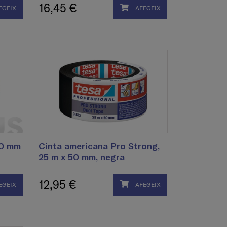
16,45 €
EGEIX
AFEGEIX
50 mm
Cinta americana Pro Strong,
25 m x 50 mm, negra
12,95 €
EGEIX
AFEGEIX