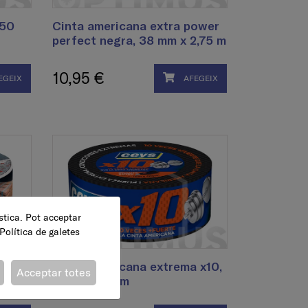
 50
Cinta americana extra power
perfect negra, 38 mm x 2,75 m
10,95 €
EGEIX
AFEGEIX
ística. Pot acceptar
Política de galetes
ower,
Cinta americana extrema x10,
Acceptar totes
48 mm x 18 m