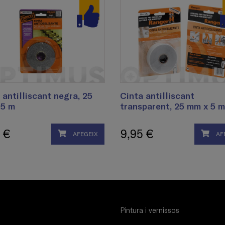
 antilliscant negra, 25
Cinta antilliscant
 5 m
transparent, 25 mm x 5 m
 €
9,95 €
AFEGEIX
AF
Pintura i vernissos