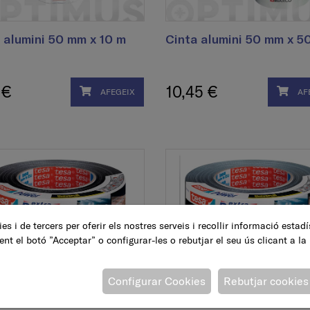
 alumini 50 mm x 10 m
Cinta alumini 50 mm x 5
 €
10,45 €
AFEGEIX
AF
es i de tercers per oferir els nostres serveis i recollir informació estad
ent el botó ”Acceptar” o configurar-les o rebutjar el seu ús clicant a la
 americana extra power,
Cinta americana extra p
Configurar Cookies
Rebutjar cookies
, 50 mm x 50 m
plata, 50 mm x 50 m