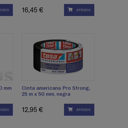
16,45 €
EGEIX
AFEGEIX
50 mm
Cinta americana Pro Strong,
25 m x 50 mm, negra
12,95 €
EGEIX
AFEGEIX