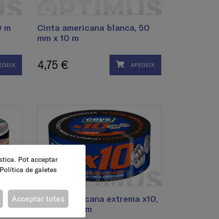
0 m
Cinta americana blanca, 50
mm x 10 m
4,75 €
EGEIX
AFEGEIX
ística. Pot acceptar
Política de galetes
ower,
Cinta americana extrema x10,
Acceptar totes
48 mm x 18 m