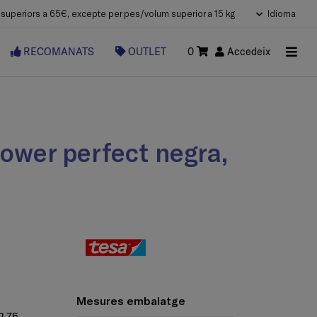
uperiors a 65€, excepte per pes/volum superior a 15 kg
Idioma
RECOMANATS
OUTLET
0
Accedeix
Mesures embalatge
2,75