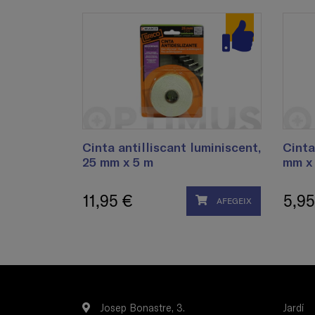
Cinta antilliscant luminiscent,
Cinta
25 mm x 5 m
mm x
11,95 €
5,95
AFEGEIX
Josep Bonastre, 3.
Jardí