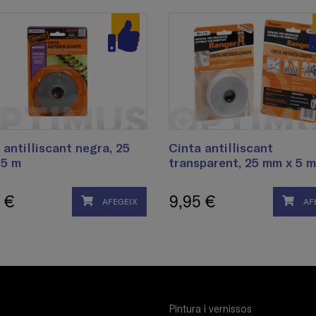
 antilliscant negra, 25
Cinta antilliscant
 5 m
transparent, 25 mm x 5 m
 €
9,95 €
AFEGEIX
AF
Pintura i vernissos