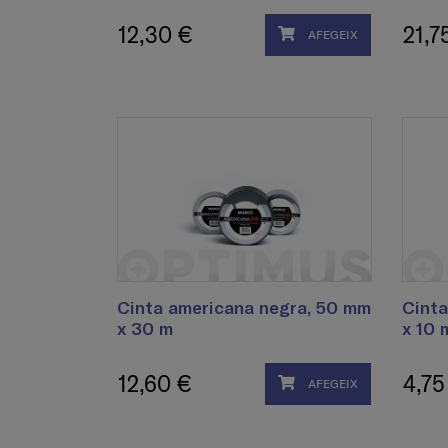
12,30 €
21,7
AFEGEIX
Cinta americana negra, 50 mm
Cinta
x 30 m
x 10 
12,60 €
4,75
AFEGEIX