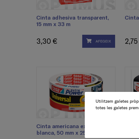
Cinta adhesiva transparent,
Cinta
15 mm x 33 m
3,30 €
2,75
AFEGEIX
Utilitzem galetes pròpi
totes les galetes prem
Cinta americana extra power,
Cinta
blanca, 50 mm x 25 m
negra