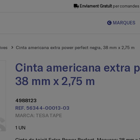
Enviament Gratuït
per comandes s
MARQUES
ives
Cinta americana extra power perfect negra, 38 mm x 2,75 m
Cinta americana extra power perfect negra,
38 mm x 2,75 m
4988123
REF. 56344-00013-03
MARCA: TESA TAPE
1 UN
Cinta de teixit Extra Power Perfect. Mesures: 38 mm x 