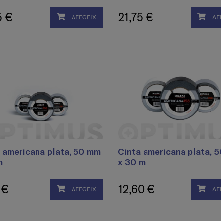
5 €
21,75 €
AFEGEIX
AF
 americana plata, 50 mm
Cinta americana plata, 
m
x 30 m
 €
12,60 €
AFEGEIX
AF