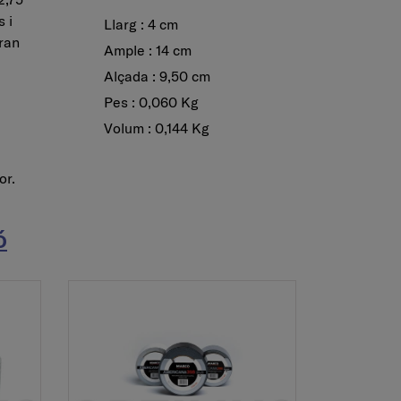
 i
Llarg : 4 cm
gran
Ample : 14 cm
Alçada : 9,50 cm
Pes : 0,060 Kg
Volum : 0,144 Kg
or.
ó