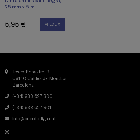
Cinta antilliscant negra,
25 mm x 5 m
5,95 €
AFEGEIX
Josep Bonastre, 3.
08140 Caldes de Montbui
Barcelona
(+34) 938 627 800
(+34) 938 627 801
info@bricobotiga.cat