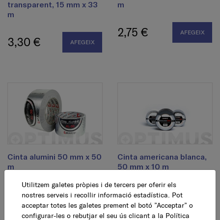
transparent, 15 mm x 33
m
m
2,75 €
AFEGEIX
3,30 €
AFEGEIX
Cinta alumini 50 mm x 50
Cinta americana blanca,
m
50 mm x 10 m
Utilitzem galetes pròpies i de tercers per oferir els
10,45 €
4,75 €
nostres serveis i recollir informació estadística. Pot
AFEGEIX
AFEGEIX
acceptar totes les galetes prement el botó ”Acceptar” o
configurar-les o rebutjar el seu ús clicant a la
Política