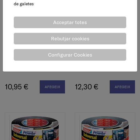
de galetes
Acceptar totes
Rebutjar cookies
Configurar Cookies
Cinta americana extra
Cinta americana extra
power perfect negra, 38
power, blanca, 50 mm x
mm x 2,75 m
25 m
10,95 €
12,30 €
AFEGEIX
AFEGEIX