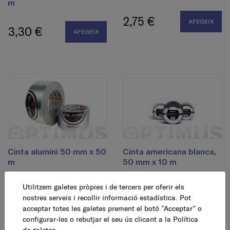
m
2,75 €
AFEGEIX
3,30 €
AFEGEIX
Cinta alumini 50 mm x 50
Cinta americana blanca,
m
50 mm x 10 m
Utilitzem galetes pròpies i de tercers per oferir els
10,45 €
4,75 €
AFEGEIX
AFEGEIX
nostres serveis i recollir informació estadística. Pot
acceptar totes les galetes prement el botó ”Acceptar” o
configurar-les o rebutjar el seu ús clicant a la
Política
de galetes