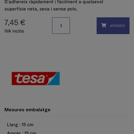
S'adhereix ràpidament i fàcilment a qualsevol
superfície neta, seca i sense pols.
7,45 €
AFEGEIX
IVA inclòs
Mesures embalatge
Llarg : 15 cm
Ample : 15 cm