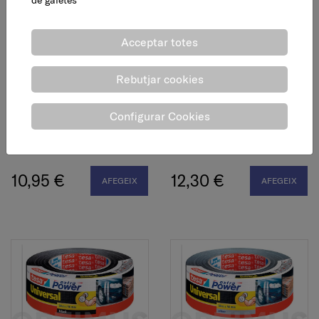
Acceptar totes
Rebutjar cookies
Cinta americana extra
Cinta americana extra
Configurar Cookies
power perfect negra, 38
power, blanca, 50 mm x
mm x 2,75 m
25 m
10,95 €
12,30 €
AFEGEIX
AFEGEIX