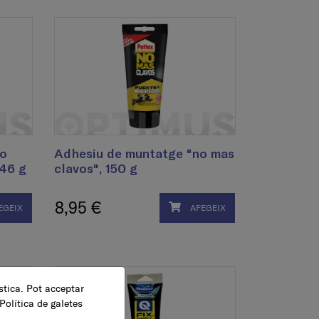
No
Adhesiu de muntatge "no mas
446 g
clavos", 150 g
8,95 €
EGEIX
AFEGEIX
ística. Pot acceptar
Política de galetes