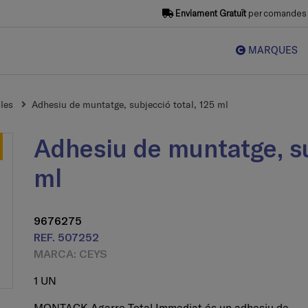
Enviament Gratuït
per comandes s
MARQUES
les
Adhesiu de muntatge, subjecció total, 125 ml
Adhesiu de muntatge, subjecció total, 125
ml
9676275
REF. 507252
MARCA: CEYS
1 UN
MONTACK Agarre Total Immediat és un adhesiu de