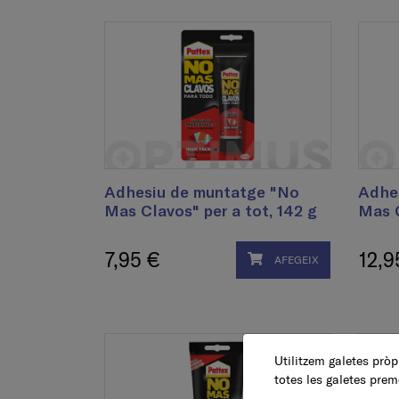
Adhesiu de muntatge "No
Adhe
Mas Clavos" per a tot, 142 g
Mas C
7,95 €
12,9
AFEGEIX
Utilitzem galetes pròpi
totes les galetes prem