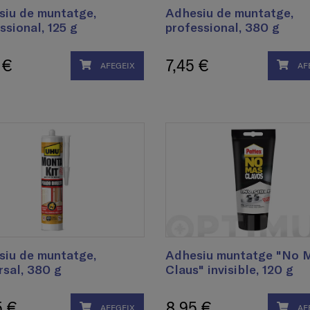
siu de muntatge,
Adhesiu de muntatge,
ssional, 125 g
professional, 380 g
 €
7,45 €
AFEGEIX
AF
siu de muntatge,
Adhesiu muntatge "No 
rsal, 380 g
Claus" invisible, 120 g
5 €
8,95 €
AFEGEIX
AF