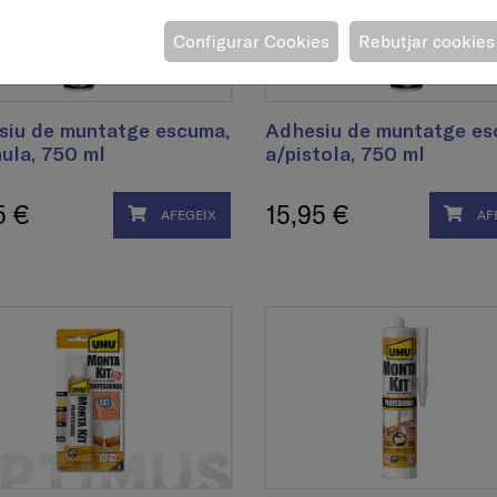
Configurar Cookies
Rebutjar cookies
siu de muntatge escuma,
Adhesiu de muntatge es
ula, 750 ml
a/pistola, 750 ml
5 €
15,95 €
AFEGEIX
AF