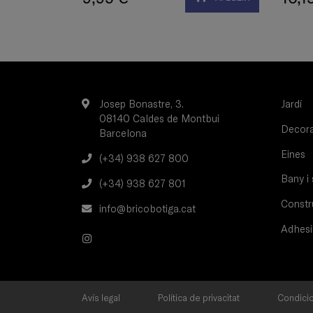
Josep Bonastre, 3.
Jardí
08140 Caldes de Montbui
Decorac
Barcelona
Eines
(+34) 938 627 800
Bany i 
(+34) 938 627 801
Constru
info@bricobotiga.cat
Adhesi
Avís legal
Política de privacitat
Condicio