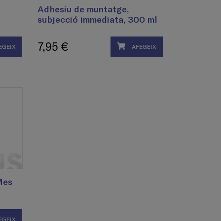
Adhesiu de muntatge,
subjecció immediata, 300 ml
7,95 €
EGEIX
AFEGEIX
Mes
EGEIX