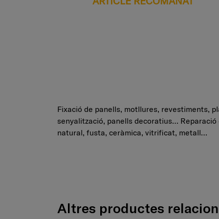
ARTICLE RECOMANAT
Fixació de panells, motllures, revestiments, pla
senyalització, panells decoratius… Reparació 
natural, fusta, ceràmica, vitrificat, metall…
Altres productes relacio