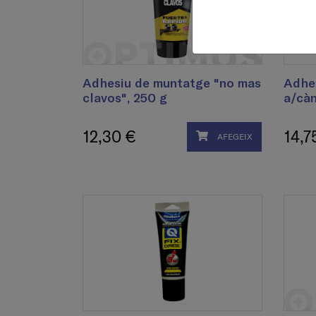
Adhesiu de muntatge "no mas
Adhe
clavos", 250 g
a/càn
12,30 €
14,7
AFEGEIX