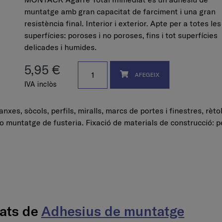
muntatge amb gran capacitat de farciment i una gran
resistència final. Interior i exterior. Apte per a totes les
superfícies: poroses i no poroses, fins i tot superfícies
delicades i humides.
5,95 €
AFEGEIX
IVA inclòs
nxes, sòcols, perfils, miralls, marcs de portes i finestres, rèto
o muntatge de fusteria. Fixació de materials de construcció: 
nats de
Adhesius de muntatge