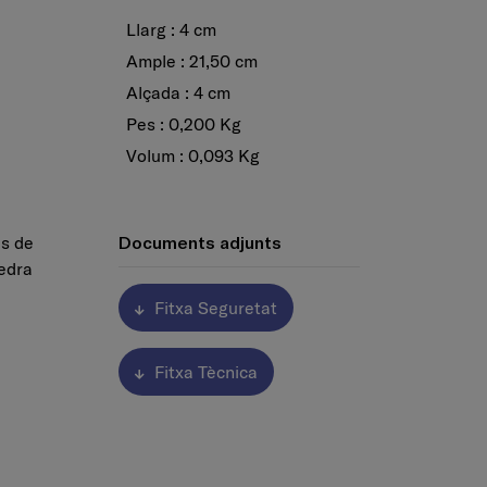
Llarg : 4 cm
Ample : 21,50 cm
Alçada : 4 cm
Pes : 0,200 Kg
Volum : 0,093 Kg
ls de
Documents adjunts
pedra
Fitxa Seguretat
Fitxa Tècnica