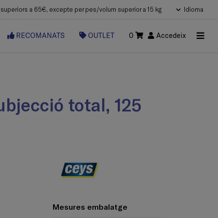
uperiors a 65€, excepte per pes/volum superior a 15 kg
Idioma
RECOMANATS
OUTLET
0
Accedeix
Mesures embalatge