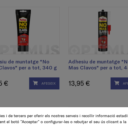
siu de muntatge "No
Adhesiu de muntatge "
lavos" per a tot, 340 g
Mas Clavos" per a tot, 
5 €
13,95 €
AFEGEIX
AF
es i de tercers per oferir els nostres serveis i recollir informació estad
ent el botó ”Acceptar” o configurar-les o rebutjar el seu ús clicant a la