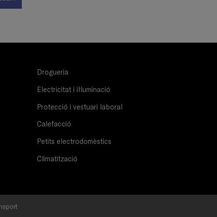
Drogueria
Electricitat i il·luminació
Protecció i vestuari laboral
Calefacció
Petits electrodomèstics
Climatització
nsport