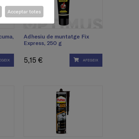
Acceptar totes
cuma,
Adhesiu de muntatge Fix
Express, 250 g
5,15 €
EGEIX
AFEGEIX