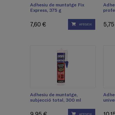
Adhesiu de muntatge Fix
Adhe
Express, 375 g
profe
7,60 €
5,75
AFEGEIX
Adhesiu de muntatge,
Adhe
subjecció total, 300 ml
unive
9,95 €
10,1
AFEGEIX