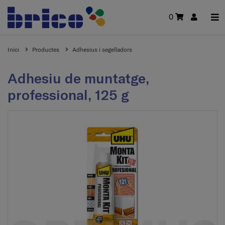
0
Inici
Productes
Adhesius i segelladors
Adhesiu de muntatge,
professional, 125 g