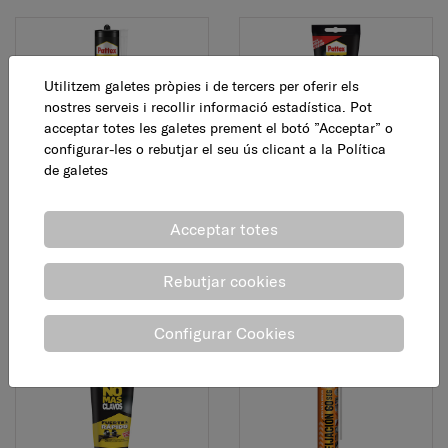
Utilitzem galetes pròpies i de tercers per oferir els
nostres serveis i recollir informació estadística. Pot
acceptar totes les galetes prement el botó ”Acceptar” o
configurar-les o rebutjar el seu ús clicant a la
Política
Adhesiu de muntatge
Adhesiu de muntatge
de galetes
"No Mas Clavos" per a
"no mas clavos", 150 g
tot, 446 g
Acceptar totes
8,95 €
AFEGEIX
13,95 €
AFEGEIX
Rebutjar cookies
Configurar Cookies