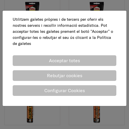
Utilitzem galetes pròpies i de tercers per oferir els
nostres serveis i recollir informació estadística. Pot
acceptar totes les galetes prement el botó ”Acceptar” o
configurar-les o rebutjar el seu ús clicant a la
Política
Adhesiu de muntatge
Adhesiu de muntatge
de galetes
"no mas clavos", 150 g
"no mas clavos", 250 g
Acceptar totes
8,95 €
12,30 €
AFEGEIX
AFEGEIX
Rebutjar cookies
Configurar Cookies