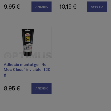
9,95 €
10,15 €
AFEGEIX
AFEGEIX
Adhesiu muntatge "No
Mes Claus" invisible, 120
g
8,95 €
AFEGEIX