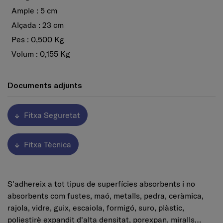
Ample : 5 cm
Alçada : 23 cm
Pes : 0,500 Kg
Volum : 0,155 Kg
Documents adjunts
Fitxa Seguretat
Fitxa Tècnica
S'adhereix a tot tipus de superfícies absorbents i no
absorbents com fustes, maó, metalls, pedra, ceràmica,
rajola, vidre, guix, escaiola, formigó, suro, plàstic,
poliestirè expandit d'alta densitat, porexpan, miralls…