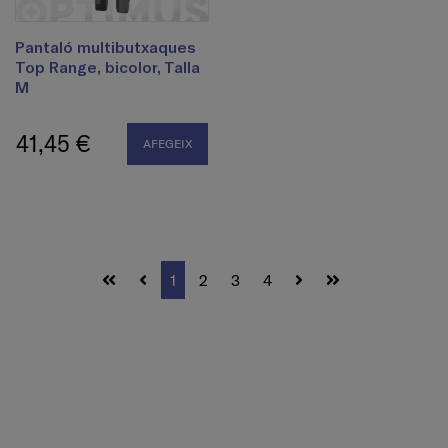
Pantaló multibutxaques
Top Range, bicolor, Talla
M
41,45 €
AFEGEIX
1
2
3
4