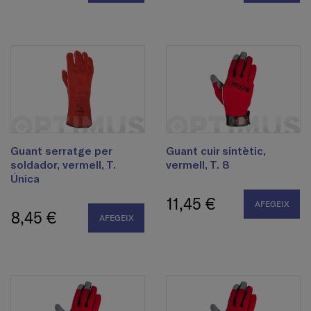
Guant serratge per
Guant cuir sintètic,
soldador, vermell, T.
vermell, T. 8
Única
11,45 €
AFEGEIX
8,45 €
AFEGEIX