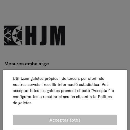
Mesures embalatge
Llarg : 38 cm
Utilitzem galetes pròpies i de tercers per oferir els
nostres serveis i recollir informació estadística. Pot
Ample : 46,50 cm
acceptar totes les galetes prement el botó ”Acceptar” o
Alçada : 78 cm
configurar-les o rebutjar el seu ús clicant a la
Política
de galetes
Pes : 13 Kg
Volum : 37,213 Kg
Acceptar totes