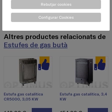
Rebutjar cookies
Ecològica: mínima emissió de gasos no consumits. Amb
analitzador d'atmosfera que controla els nivells de CO2 a
Configurar Cookies
l'ambient. En cas de superar els nivells marcats per la
norma (15%), es desconnecta automàticament.
Altres productes relacionats de
Estufes de gas butà
Estufa gas catalítica
Estufa gas catalítica, 3,4
CR5000, 3,05 KW
KW