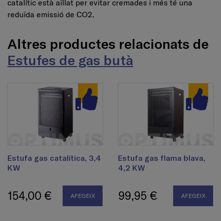
catalític està aïllat per evitar cremades i més té una
reduïda emissió de CO2.
Altres productes relacionats de
Estufes de gas butà
Estufa gas catalítica, 3,4
Estufa gas flama blava,
KW
4,2 KW
154,00 €
99,95 €
AFEGEIX
AFEGEIX