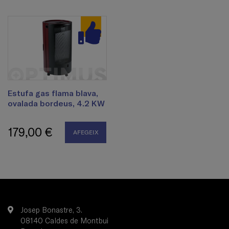
Estufa gas flama blava,
ovalada bordeus, 4.2 KW
179,00 €
AFEGEIX
Josep Bonastre, 3.
08140 Caldes de Montbui