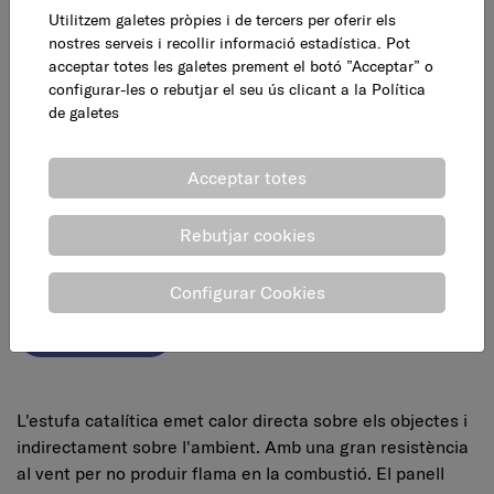
Mesures embalatge
Utilitzem galetes pròpies i de tercers per oferir els
nostres serveis i recollir informació estadística. Pot
acceptar totes les galetes prement el botó ”Acceptar” o
Llarg : 41 cm
configurar-les o rebutjar el seu ús clicant a la
Política
Ample : 49 cm
de galetes
Alçada : 79 cm
Pes : 13,400 Kg
Acceptar totes
Volum : 42,852 Kg
Rebutjar cookies
Documents adjunts
Configurar Cookies
Fitxa Tècnica
L'estufa catalítica emet calor directa sobre els objectes i
indirectament sobre l'ambient. Amb una gran resistència
al vent per no produir flama en la combustió. El panell