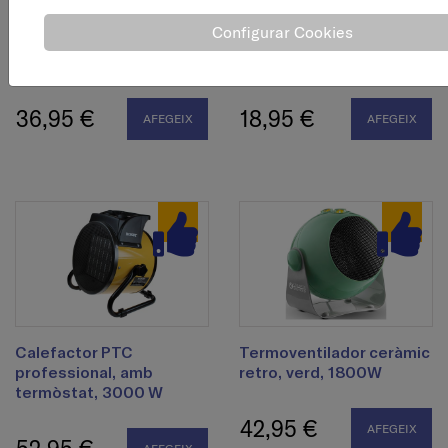
Configurar Cookies
Calefactor ceràmic
Calefactor endollable
oscil·lant, blanc, 1800 W
mini, negre, 400 w
36,95 €
18,95 €
AFEGEIX
AFEGEIX
Calefactor PTC
Termoventilador ceràmic
professional, amb
retro, verd, 1800W
termòstat, 3000 W
42,95 €
AFEGEIX