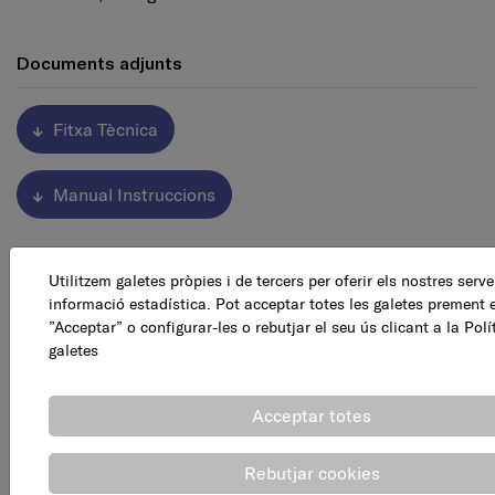
Documents adjunts
Fitxa Tècnica
Manual Instruccions
Altres productes relacionats de
Utilitzem galetes pròpies i de tercers per oferir els nostres servei
informació estadística. Pot acceptar totes les galetes prement 
Calefactors, termoventiladors i c
”Acceptar” o configurar-les o rebutjar el seu ús clicant a la
Polí
galetes
Acceptar totes
Rebutjar cookies