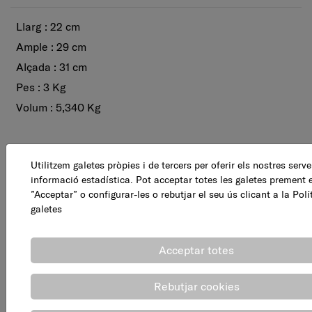
Llarg : 22 cm
Ample : 29 cm
Alçada : 31 cm
Pes : 3 Kg
Volum : 5,340 Kg
Utilitzem galetes pròpies i de tercers per oferir els nostres servei
Altres productes relacionats de
informació estadística. Pot acceptar totes les galetes prement 
Calefactors, termoventiladors i c
”Acceptar” o configurar-les o rebutjar el seu ús clicant a la
Polí
galetes
Acceptar totes
Rebutjar cookies