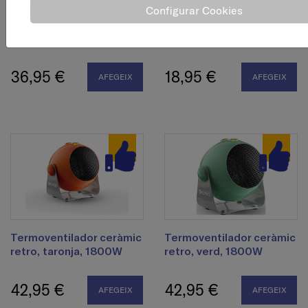
Configurar Cookies
Calefactor ceràmic
Calefactor endollable
oscil·lant, blanc, 1800 W
mini, negre, 400 w
36,95 €
18,95 €
AFEGEIX
AFEGEIX
Termoventilador ceràmic
Termoventilador ceràmic
retro, taronja, 1800W
retro, verd, 1800W
42,95 €
42,95 €
AFEGEIX
AFEGEIX