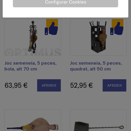
Configurar Cookies
Joc xemeneia, 5 peces,
Joc xemeneia, 5 peces,
bola, alt 70 cm
quadrat, alt 50 cm
63,95 €
52,95 €
AFEGEIX
AFEGEIX