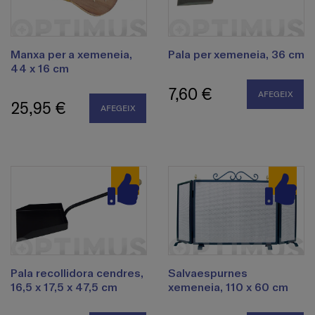
Manxa per a xemeneia,
Pala per xemeneia, 36 cm
44 x 16 cm
7,60 €
AFEGEIX
25,95 €
AFEGEIX
Pala recollidora cendres,
Salvaespurnes
16,5 x 17,5 x 47,5 cm
xemeneia, 110 x 60 cm