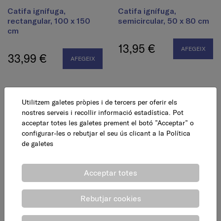
Catifa ignífuga,
Catifa ignífuga,
rectangular, 100 x 150
semicircular, 50 x 80 cm
cm
13,95 €
AFEGEIX
33,99 €
AFEGEIX
Utilitzem galetes pròpies i de tercers per oferir els
nostres serveis i recollir informació estadística. Pot
acceptar totes les galetes prement el botó ”Acceptar” o
configurar-les o rebutjar el seu ús clicant a la
Política
de galetes
Acceptar totes
Joc xemeneia, 4 peces,
Joc xemeneia, 4 peces,
argolla, alt 70 cm
bola, alt 70 cm
Rebutjar cookies
34,41 €
42,95 €
AFEGEIX
AFEGEIX