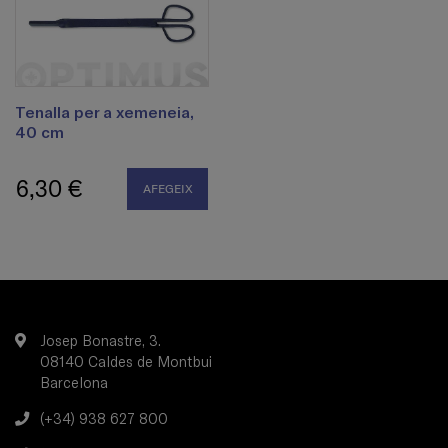
Tenalla per a xemeneia,
40 cm
6,30 €
AFEGEIX
Josep Bonastre, 3.
08140 Caldes de Montbui
Barcelona
(+34) 938 627 800