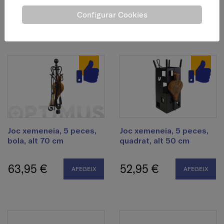
34,41 €
42,95 €
Configurar Cookies
AFEGEIX
AFEGEIX
Joc xemeneia, 5 peces,
Joc xemeneia, 5 peces,
bola, alt 70 cm
quadrat, alt 50 cm
63,95 €
52,95 €
AFEGEIX
AFEGEIX