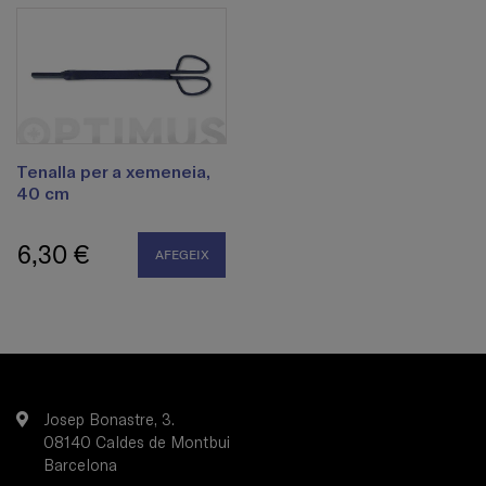
Tenalla per a xemeneia,
40 cm
6,30 €
AFEGEIX
Josep Bonastre, 3.
08140 Caldes de Montbui
Barcelona