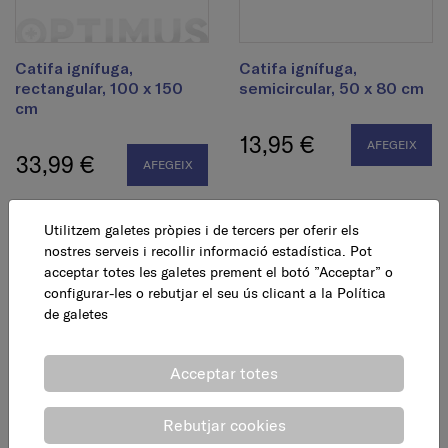
Catifa ignífuga,
Catifa ignífuga,
rectangular, 100 x 150
semicircular, 50 x 80 cm
cm
13,95 €
AFEGEIX
33,99 €
AFEGEIX
Utilitzem galetes pròpies i de tercers per oferir els
nostres serveis i recollir informació estadística. Pot
acceptar totes les galetes prement el botó ”Acceptar” o
configurar-les o rebutjar el seu ús clicant a la
Política
de galetes
Acceptar totes
Joc xemeneia, 4 peces,
Joc xemeneia, 4 peces,
argolla, alt 70 cm
bola, alt 70 cm
Rebutjar cookies