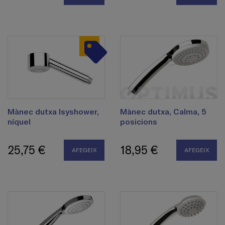
Mànec dutxa Isyshower,
Mànec dutxa, Calma, 5
níquel
posicions
25,75 €
18,95 €
AFEGEIX
AFEGEIX