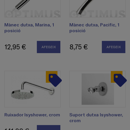
Mànec dutxa, Marina, 1
Mànec dutxa, Pacific, 1
posició
posició
12,95 €
8,75 €
AFEGEIX
AFEGEIX
Ruixador Isyshower, crom
Suport dutxa Isyshower,
crom