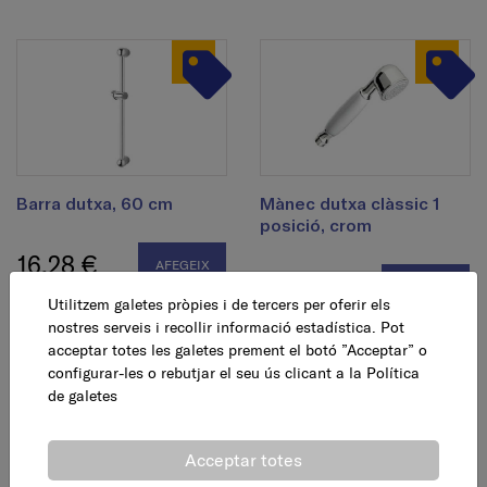
Barra dutxa, 60 cm
Mànec dutxa clàssic 1
posició, crom
16,28 €
AFEGEIX
16,94 €
AFEGEIX
Utilitzem galetes pròpies i de tercers per oferir els
nostres serveis i recollir informació estadística. Pot
acceptar totes les galetes prement el botó ”Acceptar” o
configurar-les o rebutjar el seu ús clicant a la
Política
de galetes
Acceptar totes