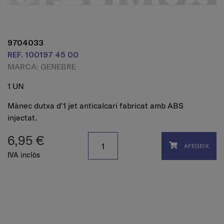
9704033
REF. 100197 45 00
MARCA: GENEBRE
1 UN
Mànec dutxa d'1 jet anticalcari fabricat amb ABS
injectat.
6,95 €
AFEGEIX
IVA inclòs