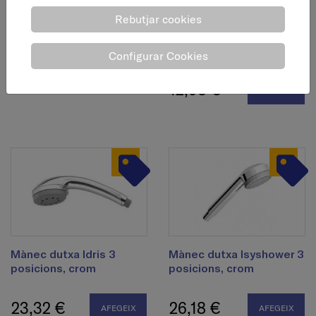
Rebutjar cookies
Mànec dutxa Genio
Mànec dutxa Idris 1
posició, crom
Configurar Cookies
5,60 €
AFEGEIX
12,98 €
AFEGEIX
Mànec dutxa Idris 3
Mànec dutxa Isyshower 3
posicions, crom
posicions, crom
23,32 €
26,18 €
AFEGEIX
AFEGEIX