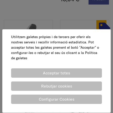
Utilitzem galetes pròpies i de tercers per oferir els
nostres serveis i recollir informació estadística. Pot
acceptar totes les galetes prement el botó ”Acceptar” o
configurar-les o rebutjar el seu ús clicant a la
Política
Mànec dutxa Genio
Mànec dutxa Idris 1
de galetes
posició, crom
5,60 €
Acceptar totes
AFEGEIX
12,98 €
AFEGEIX
Rebutjar cookies
Configurar Cookies