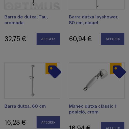
Barra de dutxa, Tau,
Barra dutxa Isyshower,
cromada
80 cm, níquel
32,75 €
60,94 €
AFEGEIX
AFEGEIX
Barra dutxa, 60 cm
Mànec dutxa clàssic 1
posició, crom
16,28 €
AFEGEIX
16,94 €
AFEGEIX