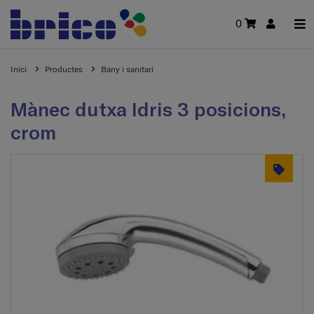
0
Inici
Productes
Bany i sanitari
Mànec dutxa Idris 3 posicions,
crom