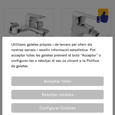
Utilitzem galetes pròpies i de tercers per oferir els
Aixeta
Aixeta
nostres serveis i recollir informació estadística. Pot
monocomandament
monocomandament
acceptar totes les galetes prement el botó ”Acceptar” o
bany-dutxa, Koral, crom
bidet, K8, crom
configurar-les o rebutjar el seu ús clicant a la
Política
de galetes
93,08 €
37,95 €
AFEGEIX
AFEGEIX
Acceptar totes
Rebutjar cookies
Configurar Cookies