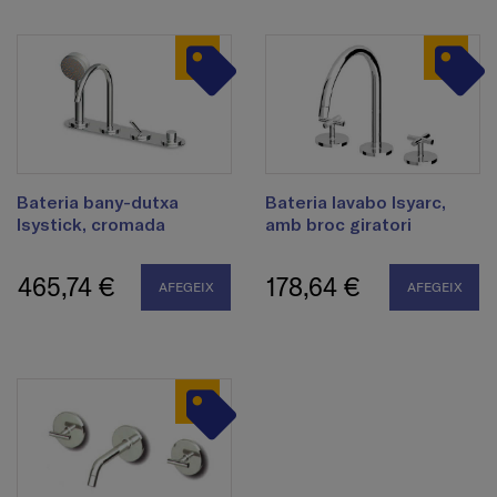
Bateria bany-dutxa
Bateria lavabo Isyarc,
Isystick, cromada
amb broc giratori
465,74 €
178,64 €
AFEGEIX
AFEGEIX