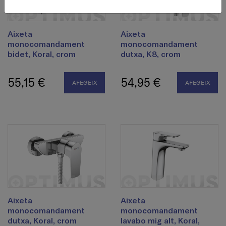
Aixeta
Aixeta
monocomandament
monocomandament
bidet, Koral, crom
dutxa, K8, crom
55,15 €
54,95 €
AFEGEIX
AFEGEIX
Aixeta
Aixeta
monocomandament
monocomandament
dutxa, Koral, crom
lavabo mig alt, Koral,